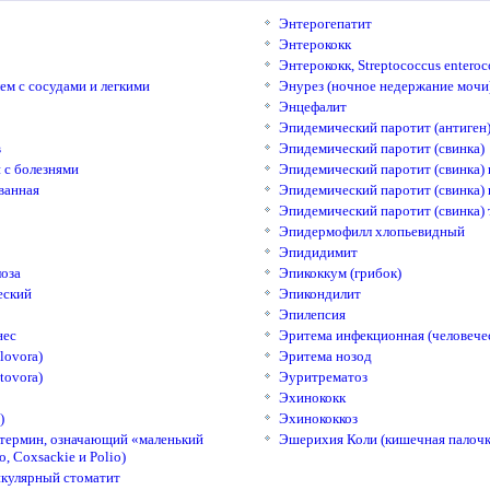
Энтерогепатит
Энтерококк
Энтерококк, Streptococcus entero
ем с сосудами и легкими
Энурез (ночное недержание мочи
Энцефалит
Эпидемический паротит (антиген
в
Эпидемический паротит (свинка)
 с болезнями
Эпидемический паротит (свинка) 
ванная
Эпидемический паротит (свинка)
Эпидемический паротит (свинка)
Эпидермофилл хлопьевидный
Эпидидимит
оза
Эпикоккум (грибок)
еский
Эпикондилит
Эпилепсия
нес
Эритема инфекционная (человече
lovora)
Эритема нозод
tovora)
Эуритрематоз
Эхинококк
)
Эхинококкоз
термин, означающий «маленький
Эшерихия Коли (кишечная палочк
, Coxsackie и Polio)
кулярный стоматит