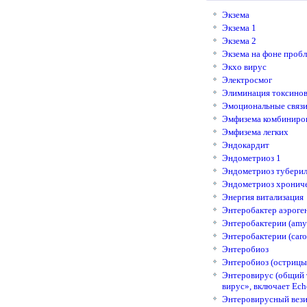
Экзема
Экзема 1
Экзема 2
Экзема на фоне пробл
Экхо вирус
Электросмог
Элиминация токсино
Эмоциональные связи
Эмфизема комбиниро
Эмфизема легких
Эндокардит
Эндометриоз 1
Эндометриоз туберил
Эндометриоз хронич
Энергия витализация
Энтеробактер аэроге
Энтеробактерии (amy
Энтеробактерии (caro
Энтеробиоз
Энтеробиоз (острицы
Энтеровирус (общий 
вирус», включает Echo
Энтеровирусный вези