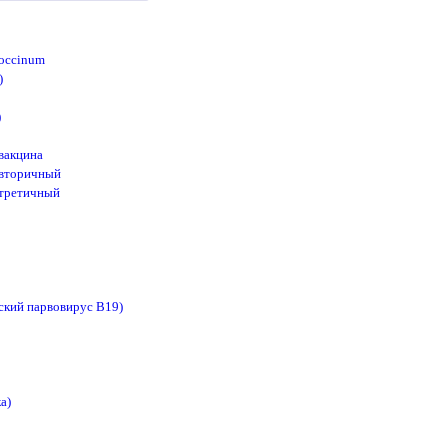
coccinum
)
)
вакцина
 вторичный
 третичный
ский парвовирус В19)
а)