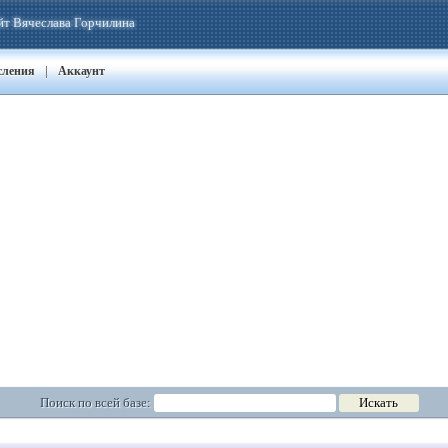
йт Вячеслава Горчилина
|
сления
Аккаунт
Поиск по всей базе: