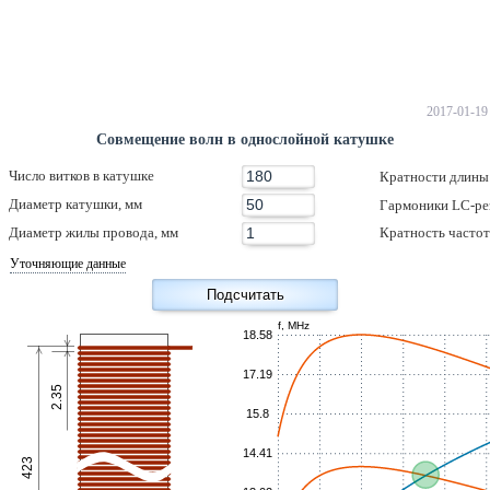
2017-01-19
Совмещение волн в однослойной катушке
Число витков в катушке
Кратности длины
Диаметр катушки, мм
Гармоники LC-ре
Диаметр жилы провода, мм
Кратность часто
Уточняющие данные
f, MHz
18.58
17.19
2.35
15.8
14.41
423