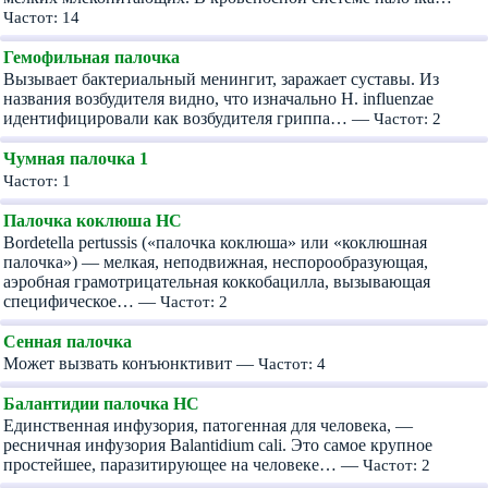
Частот: 14
Гемофильная палочка
Вызывает бактериальный менингит, заражает суставы. Из
названия возбудителя видно, что изначально H. influenzae
идентифицировали как возбудителя гриппа… —
Частот: 2
Чумная палочка 1
Частот: 1
Палочка коклюша НС
Bordetella pertussis («палочка коклюша» или «коклюшная
палочка») — мелкая, неподвижная, неспорообразующая,
аэробная грамотрицательная коккобацилла, вызывающая
специфическое… —
Частот: 2
Сенная палочка
Может вызвать конъюнктивит —
Частот: 4
Балантидии палочка HC
Единственная инфузория, патогенная для человека, —
ресничная инфузория Balantidium cali. Это самое крупное
простейшее, паразитирующее на человеке… —
Частот: 2