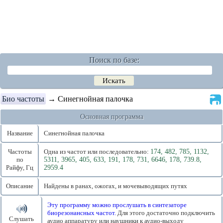
Поиск по базе:
Био частоты
→ Синегнойная палочка
Основная программа
Название
Синегнойная палочка
Частоты
Одна из частот или последовательно:
174, 482, 785, 1132,
по
5311, 3965, 405, 633, 191, 178, 731, 6646, 178, 739.8,
Райфу, Гц
2959.4
Описание
Найдены в ранах, ожогах, и мочевыводящих путях
Эту программу можно прослушать в синтезаторе
биорезонансных частот.
Для этого достаточно подключить
Слушать
аудио аппаратуру или наушники к аудио-выходу