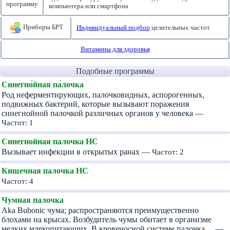
программу
компьютера или смартфона
Приборы БРТ
Индивидуальный подбор
целительных частот
Витамины для здоровья
Подобные программы
Синегно́йная па́лочка
Род неферментирующих, палочковидных, аспорогенных,
подвижных бактерий, которые вызывают поражения
синегнойной палочкой различных органов у человека —
Частот: 1
Синегнойная палочка HC
Вызывает инфекции в открытых ранах —
Частот: 2
Кишечная палочка HC
Частот: 4
Чумная палочка
Aka Bubonic чума; распространяются преимущественно
блохами на крысах. Возбудитель чумы обитает в организме
мелких млекопитающих. В кровеносной системе палочка… —