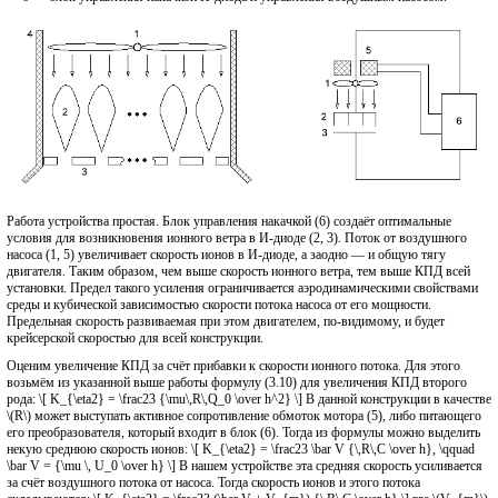
Работа устройства простая. Блок управления накачкой (6) создаёт оптимальные
условия для возникновения ионного ветра в И-диоде (2, 3). Поток от воздушного
насоса (1, 5) увеличивает скорость ионов в И-диоде, а заодно — и общую тягу
двигателя. Таким образом, чем выше скорость ионного ветра, тем выше КПД всей
установки. Предел такого усиления ограничивается аэродинамическими свойствами
среды и кубической зависимостью скорости потока насоса от его мощности.
Предельная скорость развиваемая при этом двигателем, по-видимому, и будет
крейсерской скоростью для всей конструкции.
Оценим увеличение КПД за счёт прибавки к скорости ионного потока. Для этого
возьмём из указанной выше работы формулу (3.10) для увеличения КПД второго
рода: \[ K_{\eta2} = \frac23 {\mu\,R\,Q_0 \over h^2} \] В данной конструкции в качестве
\(R\) может выступать активное сопротивление обмоток мотора (5), либо питающего
его преобразователя, который входит в блок (6). Тогда из формулы можно выделить
некую среднюю скорость ионов: \[ K_{\eta2} = \frac23 \bar V {\,R\,C \over h}, \qquad
\bar V = {\mu \, U_0 \over h} \] В нашем устройстве эта средняя скорость усиливается
за счёт воздушного потока от насоса. Тогда скорость ионов и этого потока