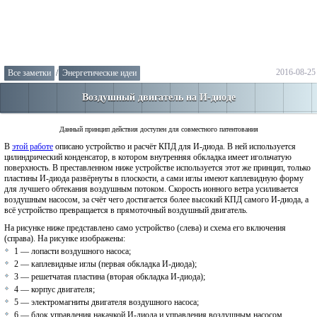
2016-08-25
Все заметки
/
Энергетические идеи
Воздушный двигатель на И-диоде
Данный принцип действия доступен для совместного патентования
В
этой работе
описано устройство и расчёт КПД для И-диода. В ней используется
цилиндрический конденсатор, в котором внутренняя обкладка имеет игольчатую
поверхность. В преставленном ниже устройстве используется этот же принцип, только
пластины И-диода развёрнуты в плоскости, а сами иглы имеют каплевидную форму
для лучшего обтекания воздушным потоком. Скорость ионного ветра усиливается
воздушным насосом, за счёт чего достигается более высокий КПД самого И-диода, а
всё устройство превращается в прямоточный воздушный двигатель.
На рисунке ниже представлено само устройство (слева) и схема его включения
(справа). На рисунке изображены:
1 — лопасти воздушного насоса;
2 — каплевидные иглы (первая обкладка И-диода);
3 — решетчатая пластина (вторая обкладка И-диода);
4 — корпус двигателя;
5 — электромагниты двигателя воздушного насоса;
6 — блок управления накачкой И-диода и управления воздушным насосом.