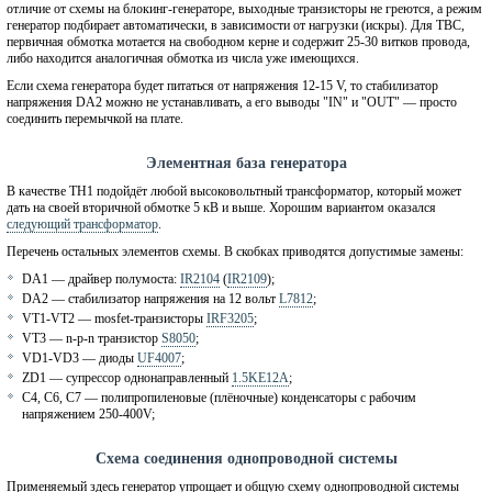
отличие от схемы на блокинг-генераторе, выходные транзисторы не греются, а режим
генератор подбирает автоматически, в зависимости от нагрузки (искры). Для ТВС,
первичная обмотка мотается на свободном керне и содержит 25-30 витков провода,
либо находится аналогичная обмотка из числа уже имеющихся.
Если схема генератора будет питаться от напряжения 12-15 V, то стабилизатор
напряжения DA2 можно не устанавливать, а его выводы "IN" и "OUT" — просто
соединить перемычкой на плате.
Элементная база генератора
В качестве TH1 подойдёт любой высоковольтный трансформатор, который может
дать на своей вторичной обмотке 5 кВ и выше. Хорошим вариантом оказался
следующий трансформатор
.
Перечень остальных элементов схемы. В скобках приводятся допустимые замены:
DA1 — драйвер полумоста:
IR2104
(
IR2109
);
DA2 — стабилизатор напряжения на 12 вольт
L7812
;
VT1-VT2 — mosfet-транзисторы
IRF3205
;
VT3 — n-p-n транзистор
S8050
;
VD1-VD3 — диоды
UF4007
;
ZD1 — супрессор однонаправленный
1.5KE12A
;
C4, C6, C7 — полипропиленовые (плёночные) конденсаторы с рабочим
напряжением 250-400V;
Схема соединения однопроводной системы
Применяемый здесь генератор упрощает и общую схему однопроводной системы