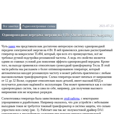
2021-07-23
Все заметки
/
Радиоэлектронные схемы
Однопроводная передача энергии на 4 Вт. Оптимальный генератор
Чуть
ранее
мы представили вам достаточно интересную систему однопроводной
передачи электрической энергии на 4 Вт. В ней применялся довольно распостранённый
генератор на микросхеме TL494, который, при всех его преимуществах, всё же
требовал ручной подстройки резонансной частоты. А ведь это свойство является
одним из главных условий для появления эффекта однопроводной передачи. Кроме
того, на выходе применялся относительно громоздкий трансформатор Тесла. В этой
части работы мы расскажем о более оптимизированном генераторе, который
автоматически находит резонансную частоту и может работать практически с любым
высоковольтным трансформатором. Схема генератора может питаться от напряжения
от 12 до 32 Вольт, содержит относительно мало деталей, имеет высокий КПД и
получается довольно надёжной в эксплуатации. Она может применяться как в составе
однопроводных систем, так и сама по себе, например, для получения высокого
напряжения или же искровых разрядов.
Схемотехника генератора была заимствована из
этой работы
, с некоторыми
упрощениями и доработками. Например оказалось, что для устройств с небольшим
выходным токов не требуется токовый трансформатор и система защиты, что сильно
упростило всю схему (рис. 1). Работает она так же: полумостовой драйвер DA1
удерживается в неустойчивом состоянии при помощи цепочки отрицательной