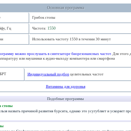
Основная программа
е
Грибок стопы
йфу, Гц
Частота:
1550
ии
Использовать частоту 1550 в течении 30 минут
ограмму можно прослушать в синтезаторе биорезонансных частот.
Для этого 
аппаратуру или наушники к аудио-выходу компьютера или смартфона
БРТ
Индивидуальный подбор
целительных частот
Витамины для здоровья
Подобные программы
а стопы
льзя назвать причиной развития бурсита, однако это усугубляет и ускоряет п
пы