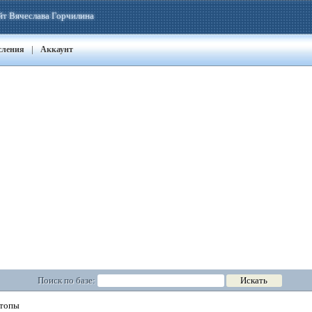
йт Вячеслава Горчилина
|
сления
Аккаунт
Поиск по базе:
топы