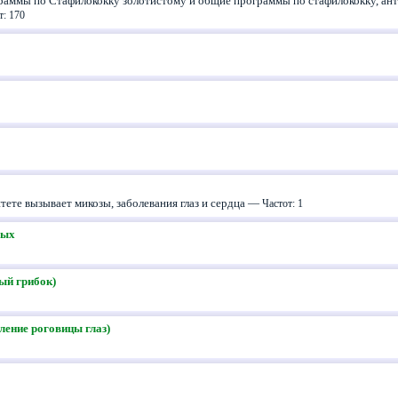
раммы по Стафилококку золотистому и общие программы по стафилококку, ант
т: 170
ете вызывает микозы, заболевания глаз и сердца —
Частот: 1
вых
ый грибок)
ление роговицы глаз)