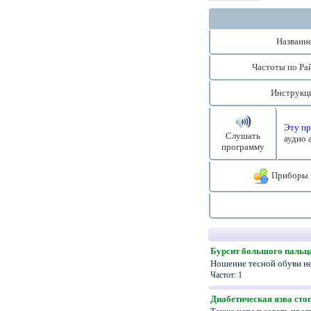
Названи
Частоты по Ра
Инструкц
Эту пр
Слушать
аудио 
программу
Приборы 
Бурсит большого пальц
Ношение тесной обуви не
Частот: 1
Диабетическая язва сто