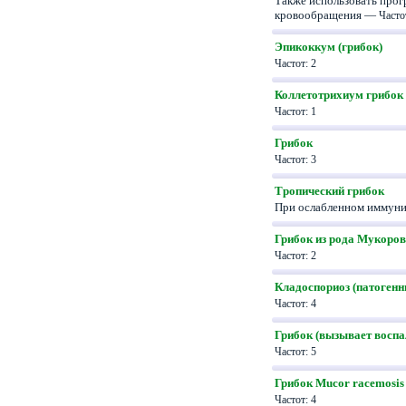
Также использовать прог
кровообращения —
Часто
Эпикоккум (грибок)
Частот: 2
Коллетотрихиум грибок
Частот: 1
Грибок
Частот: 3
Тропический грибок
При ослабленном иммунит
Грибок из рода Мукоро
Частот: 2
Кладоспориоз (патогенн
Частот: 4
Грибок (вызывает воспа
Частот: 5
Грибок Mucor racemosis
Частот: 4