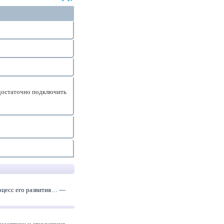
достаточно подключить
роцесс его развития… —