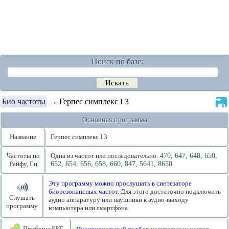
Поиск по базе:
Био частоты
→ Герпес симплекс I 3
Основная программа
Название
Герпес симплекс I 3
Частоты по
Одна из частот или последовательно:
470, 647, 648, 650,
Райфу, Гц
652, 654, 656, 658, 660, 847, 5641, 8650
Эту программу можно прослушать в синтезаторе
биорезонансных частот.
Для этого достаточно подключить
Слушать
аудио аппаратуру или наушники к аудио-выходу
программу
компьютера или смартфона
Приборы БРТ