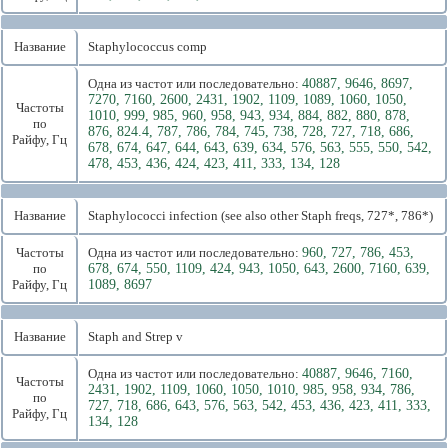
Название
Staphylococcus comp
Одна из частот или последовательно:
40887, 9646, 8697,
7270, 7160, 2600, 2431, 1902, 1109, 1089, 1060, 1050,
Частоты
1010, 999, 985, 960, 958, 943, 934, 884, 882, 880, 878,
по
876, 824.4, 787, 786, 784, 745, 738, 728, 727, 718, 686,
Райфу, Гц
678, 674, 647, 644, 643, 639, 634, 576, 563, 555, 550, 542,
478, 453, 436, 424, 423, 411, 333, 134, 128
Название
Staphylococci infection (see also other Staph freqs, 727*, 786*)
Частоты
Одна из частот или последовательно:
960, 727, 786, 453,
по
678, 674, 550, 1109, 424, 943, 1050, 643, 2600, 7160, 639,
Райфу, Гц
1089, 8697
Название
Staph and Strep v
Одна из частот или последовательно:
40887, 9646, 7160,
Частоты
2431, 1902, 1109, 1060, 1050, 1010, 985, 958, 934, 786,
по
727, 718, 686, 643, 576, 563, 542, 453, 436, 423, 411, 333,
Райфу, Гц
134, 128