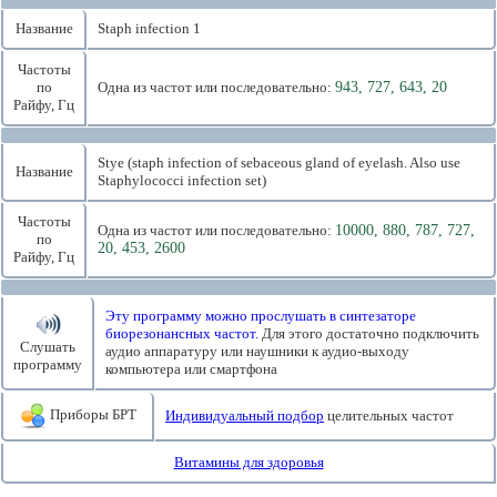
Название
Staph infection 1
Частоты
по
Одна из частот или последовательно:
943, 727, 643, 20
Райфу, Гц
Stye (staph infection of sebaceous gland of eyelash. Also use
Название
Staphylococci infection set)
Частоты
Одна из частот или последовательно:
10000, 880, 787, 727,
по
20, 453, 2600
Райфу, Гц
Эту программу можно прослушать в синтезаторе
биорезонансных частот.
Для этого достаточно подключить
Слушать
аудио аппаратуру или наушники к аудио-выходу
программу
компьютера или смартфона
Приборы БРТ
Индивидуальный подбор
целительных частот
Витамины для здоровья