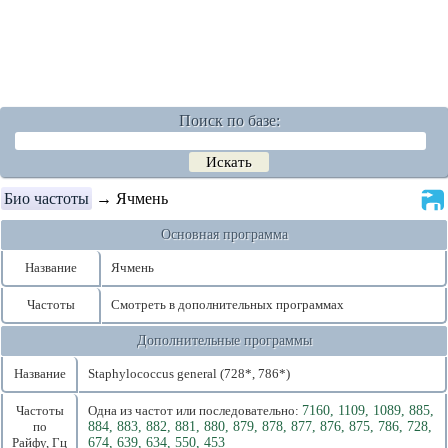
Поиск по базе:
Био частоты
→ Ячмень
Основная программа
Название
Ячмень
Частоты
Смотреть в дополнительных программах
Дополнительные программы
Название
Staphylococcus general (728*, 786*)
Частоты
Одна из частот или последовательно:
7160, 1109, 1089, 885,
по
884, 883, 882, 881, 880, 879, 878, 877, 876, 875, 786, 728,
Райфу, Гц
674, 639, 634, 550, 453