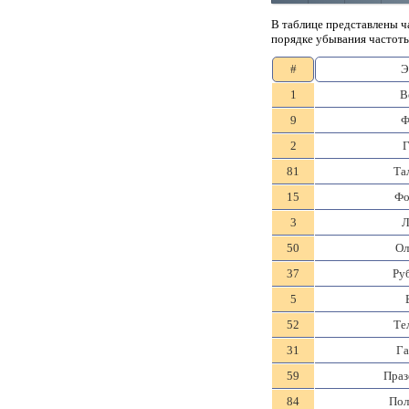
В таблице представлены ч
порядке убывания частоты
#
Э
1
В
9
Ф
2
Г
81
Та
15
Фо
3
Л
50
Ол
37
Ру
5
52
Те
31
Га
59
Праз
84
Пол