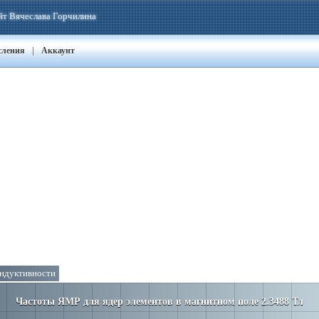
йт Вячеслава Горчилина
|
сления
Аккаунт
ндуктивности
Частоты ЯМР для ядер элементов в магнитном поле 2.3488 Тл