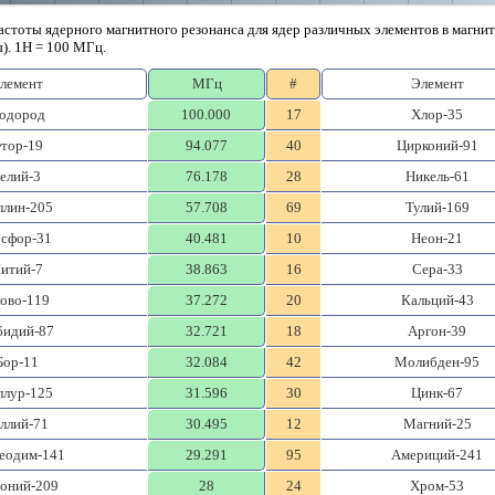
астоты ядерного магнитного резонанса для ядер различных элементов в магнитн
). 1Н = 100 МГц.
лемент
МГц
#
Элемент
одород
100.000
17
Хлор-35
тор-19
94.077
40
Цирконий-91
елий-3
76.178
28
Никель-61
ллин-205
57.708
69
Тулий-169
сфор-31
40.481
10
Неон-21
итий-7
38.863
16
Сера-33
ово-119
37.272
20
Кальций-43
бидий-87
32.721
18
Аргон-39
Бор-11
32.084
42
Молибден-95
ллур-125
31.596
30
Цинк-67
ллий-71
30.495
12
Магний-25
еодим-141
29.291
95
Америций-241
оний-209
28
24
Хром-53