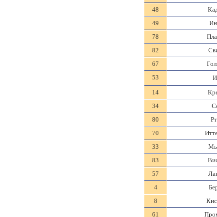
48
Ка
49
Ин
78
Пла
82
Св
67
Гол
53
И
14
Кр
34
С
80
Рт
70
Итт
33
Мы
83
Ви
57
Ла
4
Бе
8
Кис
61
Про