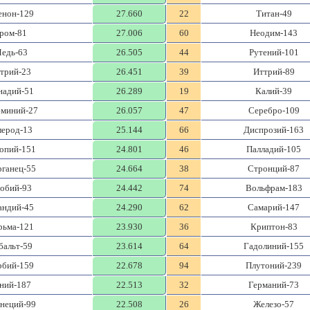
енон-129
27.660
22
Титан-49
ром-81
27.006
60
Неодим-143
едь-63
26.505
44
Рутений-101
трий-23
26.451
39
Иттрий-89
надий-51
26.289
19
Калий-39
миний-27
26.057
47
Серебро-109
лерод-13
25.144
66
Диспрозий-163
опий-151
24.801
46
Палладий-105
ганец-55
24.664
38
Стронций-87
обий-93
24.442
74
Вольфрам-183
андий-45
24.290
62
Самарий-147
рьма-121
23.930
36
Криптон-83
бальт-59
23.614
64
Гадолиний-155
рбий-159
22.678
94
Плутоний-239
ний-187
22.513
32
Германий-73
неций-99
22.508
26
Железо-57