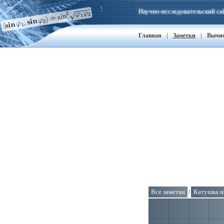
Научно-исследовательский са
|
|
Главная
Заметки
Вычи
Все заметки
/
Катушка и