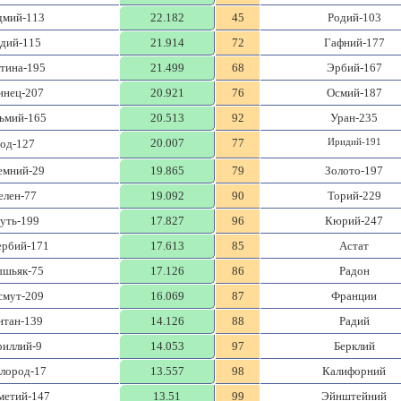
дмий-113
22.182
45
Родий-103
дий-115
21.914
72
Гафний-177
тина-195
21.499
68
Эрбий-167
инец-207
20.921
76
Осмий-187
ьмий-165
20.513
92
Уран-235
20.007
77
Иридий-191
од-127
емний-29
19.865
79
Золото-197
елен-77
19.092
90
Торий-229
уть-199
17.827
96
Кюрий-247
ербий-171
17.613
85
Астат
шьяк-75
17.126
86
Радон
смут-209
16.069
87
Франции
нтан-139
14.126
88
Радий
риллий-9
14.053
97
Берклий
лород-17
13.557
98
Калифорний
метий-147
13.51
99
Эйнштейний