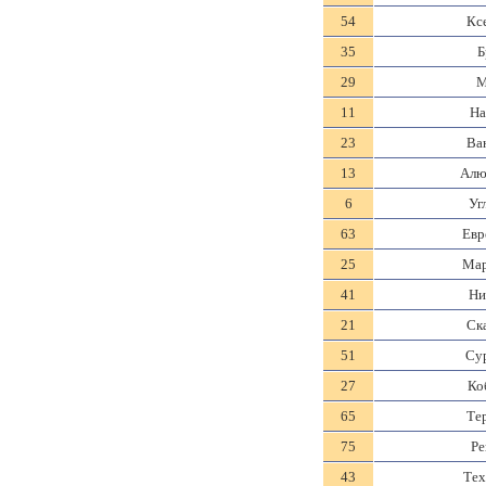
54
Кс
35
Б
29
М
11
На
23
Ва
13
Алю
6
Уг
63
Евр
25
Мар
41
Ни
21
Ск
51
Су
27
Ко
65
Те
75
Ре
43
Тех