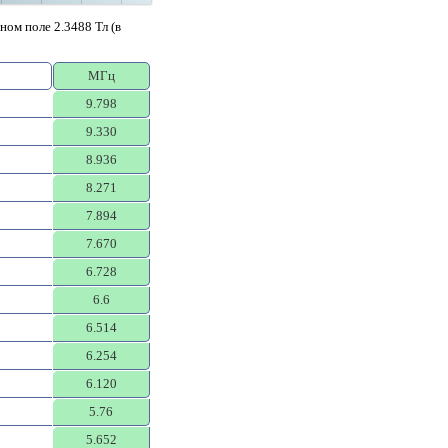
ом поле 2.3488 Тл (в
МГц
9.798
9.330
8.936
8.271
7.894
7.670
6.728
6.6
6.514
6.254
6.120
5.76
5.652