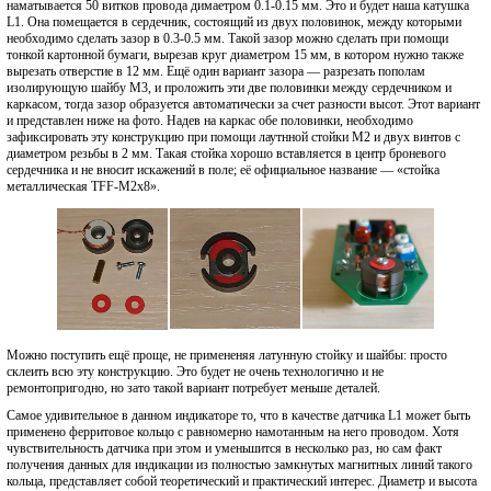
наматывается 50 витков провода димаетром 0.1-0.15 мм. Это и будет наша катушка
L1. Она помещается в сердечник, состоящий из двух половинок, между которыми
необходимо сделать зазор в 0.3-0.5 мм. Такой зазор можно сделать при помощи
тонкой картонной бумаги, вырезав круг диаметром 15 мм, в котором нужно также
вырезать отверстие в 12 мм. Ещё один вариант зазора — разрезать пополам
изолирующую шайбу M3, и проложить эти две половинки между сердечником и
каркасом, тогда зазор образуется автоматически за счет разности высот. Этот вариант
и представлен ниже на фото. Надев на каркас обе половинки, необходимо
зафиксировать эту конструкцию при помощи лаутнной стойки M2 и двух винтов с
диаметром резьбы в 2 мм. Такая стойка хорошо вставляется в центр броневого
сердечника и не вносит искажений в поле; её официальное название — «стойка
металлическая TFF-M2x8».
Можно поступить ещё проще, не примененяя латунную стойку и шайбы: просто
склеить всю эту конструкцию. Это будет не очень технологично и не
ремонтопригодно, но зато такой вариант потребует меньше деталей.
Самое удивительное в данном индикаторе то, что в качестве датчика L1 может быть
применено ферритовое кольцо с равномерно намотанным на него проводом. Хотя
чувствительность датчика при этом и уменьшится в несколько раз, но сам факт
получения данных для индикации из полностью замкнутых магнитных линий такого
кольца, представляет собой теоретический и практический интерес. Диаметр и высота