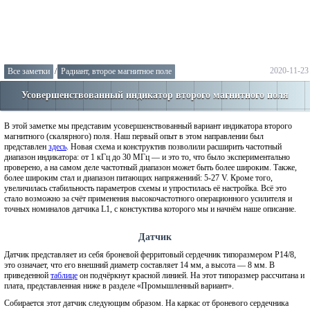
2020-11-23
Все заметки
/
Радиант, второе магнитное поле
Усовершенствованный индикатор второго магнитного поля
В этой заметке мы представим усовершенствованный вариант индикатора второго
магнитного (скалярного) поля. Наш первый опыт в этом направлении был
представлен
здесь
. Новая схема и конструктив позволили расширить частотный
диапазон индикатора: от 1 кГц до 30 МГц — и это то, что было экспериментально
проверено, а на самом деле частотный диапазон может быть более широким. Также,
более широким стал и диапазон питающих напряжениий: 5-27 V. Кроме того,
увеличилась стабильность параметров схемы и упростилась её настройка. Всё это
стало возможно за счёт применения высокочастотного операционного усилителя и
точных номиналов датчика L1, с констуктива которого мы и начнём наше описание.
Датчик
Датчик представляет из себя броневой ферритовый сердечник типоразмером P14/8,
это означает, что его внешний диаметр составляет 14 мм, а высота — 8 мм. В
приведенной
таблице
он подчёркнут красной линией. На этот типоразмер рассчитана и
плата, представленная ниже в разделе «Промышленный вариант».
Собирается этот датчик следующим образом. На каркас от броневого сердечника