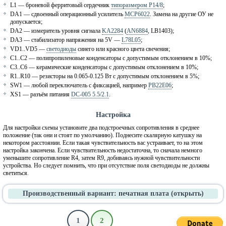
L1 — броневой ферритовый сердечник
типоразмером P14/8
;
DA1 — сдвоенный операционный усилитель
MCP6022
. Замена на другие ОУ не
допускается;
DA2 — измеритель уровня сигнала
KA2284
(
AN6884
, LB1403);
DA3 — стабилизатор напряжения на 5V —
L78L05
;
VD1..VD5 —
светодиоды
синего или красного цвета свечения;
C1..C2 — полипропиленовые конденсаторы с допустимым отклонением в 10%;
C3..C6 — керамические конденсаторы с допустимым отклонением в 10%;
R1..R10 — резисторы на 0.065-0.125 Вт с допустимым отклонением в 5%;
SW1 — любой переключатель с фиксацией, например
PB22E06
;
XS1 — разъём питания
DC-005 5.5/2.1
.
Настройка
Для настройки схемы установите два подстроечных сопротивления в среднее
положение (так они и стоят по умолчанию). Поднесите скалярную катушку на
некотором расстоянии. Если такая чувствительность вас устраивает, то на этом
настройка закончена. Если чувствительность недостаточна, то сначала немного
уменьшите сопротивление R4, затем R9, добиваясь нужной чувствительности
устройства. Но следует помнить, что при отсутствие поля светодиоды не должны
светиться.
Производственный вариант: печатная плата
(открыть)
1
2