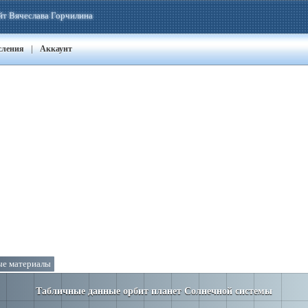
йт Вячеслава Горчилина
|
сления
Аккаунт
е материалы
Табличные данные орбит планет Солнечной системы