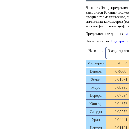
В этой таблице представле
выводится Большая полуос
среднее геометрическое, с
миллионах километров (млн
запятой (остальные цифры
Представление данных:
мл
После запятой:
1 цифра
|
2
Название
Эксцентриси
Меркурий
0.20564
Венера
0.0068
Земля
0.01671
Марс
0.09339
Церера
0.07934
Юпитер
0.04878
Сатурн
0.05572
Уран
0.04441
Нептун
0.01121