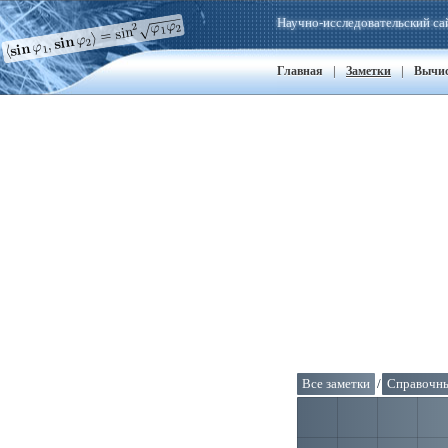
Научно-исследовательский са
|
|
Главная
Заметки
Вычи
Все заметки
/
Справочны