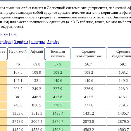
ны значения орбит планет в Солнечной системе: эксцентриситет, перигелий, а
ь, представляющая собой среднее арифметическое значение перигелия и афели
реднее квадратичное и среднее гармоническое значение этих точек. Значения 
. км) или в астрономических единицах (а. е.). В таблице, также, можно выбрат
 округляются).
н. км
|
а. е.
 цифры
|
3 цифры
|
4 цифры
|
5 цифр
тет
Перигелий
Афелий
Большая
Среднее
Среднее
полуось
геометрическое
квадратичн
46
69.8
57.9
56.7
59.1
107.5
108.9
108.2
108.2
108.2
147.1
152.1
149.6
149.6
149.6
206.7
249.2
227.9
226.9
228.9
381
446.5
413.8
412.5
415.1
740.6
816.5
778.5
777.6
779.5
1353.6
1513.3
1433.4
1431.2
1435.7
2748.9
3004.4
2876.7
2873.8
2879.5
4452.9
4553.9
4503.4
4503.2
4503.7