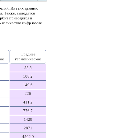
фелий. Из этих данных
я. Также, выводятся
орбит приводятся в
ь количество цифр после
Среднее
ое
гармоническое
55.5
108.2
149.6
226
411.2
776.7
1429
2871
4502.9