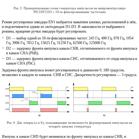
Рис.3. Принципиальная схема генератора импульсов на микроконтроллере
PIC16F1503 с 10-ю фиксированными частотами
Режим регулировки энкодера EN1 выбрается нажатием кнопки, расположенной в нём,
и подсвечивается одним из светодиодов D1-D3. В зависимости от выбранного
режима, вращение ручки энкодера будет регулировать:
D1 — выбор одной из 10-ти фиксированных частот: 245 Гц, 490 Гц, 978 Гц, 1954
Гц, 3906 Гц, 7812 Гц, 15625 Гц, 31250 Гц, 62500 Гц, 125000 Гц;
D2 — задержку фронта импульса канала CHB, отсчитываемого от фронта импульса
в канале CHA (PhB);
D3 — задержку фронта импульса канала CHC, отсчитываемого от спада импульса в
канале CHA (PhC).
Задержка фронта импульса может регулироваться в диапазоне 0..180 градусов,
незаисимо в каждом из каналов: CHB и CHC. Дискретность регулировки — 3 градуса.
Рис.4. Две эпюры (a и b), показывающие возможности формирования импульсов на
четырёх каналах генератора
Импульс в канале CHD будет начинаться по фронту импульса из канала CHB, и