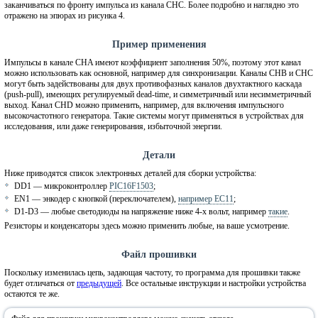
заканчиваться по фронту импульса из канала CHC. Более подробно и наглядно это
отражено на эпюрах из рисунка 4.
Пример применения
Импульсы в канале CHA имеют коэффициент заполнения 50%, поэтому этот канал
можно использовать как основной, например для синхронизации. Каналы CHB и CHC
могут быть задействованы для двух противофазных каналов двухтактного каскада
(push-pull), имеющих регулируемый dead-time, и симметричный или несимметричный
выход. Канал CHD можно применить, например, для включения импульсного
высокочастотного генератора. Такие системы могут применяться в устройствах для
исследования, или даже генерирования, избыточной энергии.
Детали
Ниже приводятся список электронных деталей для сборки устройства:
DD1 — микроконтроллер
PIC16F1503
;
EN1 — энкодер с кнопкой (переключателем),
например EC11
;
D1-D3 — любые светодиоды на напряжение ниже 4-х вольт, например
такие
.
Резисторы и конденсаторы здесь можно применить любые, на ваше усмотрение.
Файл прошивки
Поскольку изменилась цепь, задающая частоту, то программа для прошивки также
будет отличаться от
предыдущей
. Все остальные инструкции и настройки устройства
остаются те же.