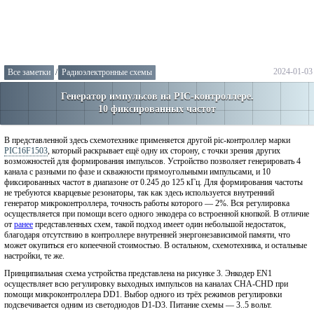
2024-01-03
Все заметки
/
Радиоэлектронные схемы
Генератор импульсов на PIC-контроллере.
10 фиксированных частот
В представленной здесь схемотехнике применяется другой pic-контроллер марки
PIC16F1503
, который раскрывает ещё одну их сторону, с точки зрения других
возможностей для формирования импульсов. Устройство позволяет генерировать 4
канала с разными по фазе и скважности прямоугольными импульсами, и 10
фиксированных частот в диапазоне от 0.245 до 125 кГц. Для формирования частоты
не требуются кварцевые резонаторы, так как здесь используется внутренний
генератор микроконтроллера, точность работы которого — 2%. Вся регулировка
осуществляется при помощи всего одного энкодера со встроенной кнопкой. В отличие
от
ранее
представленных схем, такой подход имеет один небольшой недостаток,
благодаря отсутствию в контроллере внутренней энергонезависимой памяти, что
может окупиться его копеечной стоимостью. В остальном, схемотехника, и остальные
настройки, те же.
Принципиальная схема устройства представлена на рисунке 3. Энкодер EN1
осуществляет всю регулировку выходных импульсов на каналах CHA-CHD при
помощи микроконтроллера DD1. Выбор одного из трёх режимов регулировки
подсвечивается одним из светодиодов D1-D3. Питание схемы — 3..5 вольт.