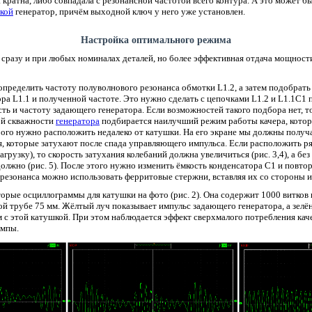
кратна, либо совпадала с резонансной частотой всего контура. А это может б
акой
генератор, причём выходной ключ у него уже установлен.
Настройка оптимального режима
 сразу и при любых номиналах деталей, но более эффективная отдача мощност
пределить частоту полуволнового резонанса обмотки L1.2, а затем подобрать
ра L1.1 и полученной частоте. Это нужно сделать с цепочками L1.2 и L1.1C1 п
ть и частоту задающего генератора. Если возможностей такого подбора нет, т
кой скважности
генератора
подбирается наилучший режим работы качера, кото
ого нужно расположить недалеко от катушки. На его экране мы должны получ
, которые затухают после спада управляющего импульса. Если расположить р
рузку), то скорость затухания колебаний должна увеличиться (рис. 3,4), а бе
олжно (рис. 5). После этого нужно изменить ёмкость конденсатора C1 и повто
резонанса можно использовать ферритовые стержни, вставляя их со стороны 
орые осциллограммы для катушки на фото (рис. 2). Она содержит 1000 витков 
ой трубе 75 мм. Жёлтый луч показывает импульс задающего генератора, а зел
м с этой катушкой. При этом наблюдается эффект сверхмалого потребления кач
ампы.