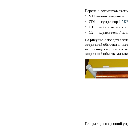
Перечень элементов схем
VT1 — mosfet-транзис
ZD1 — супрессор
1.5K
С1 — любой высокочаст
С2 — керамический конд
На рисунке 2 представлен
вторичной обмотки и нахо
чтобы индуктор имел немн
вторичной обмотками так
Генератор, создающий уп