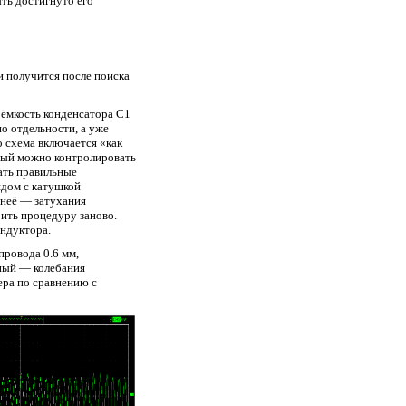
ыть достигнуто его
и получится после поиска
 ёмкость конденсатора C1
о отдельности, а уже
о схема включается «как
рый можно контролировать
ать правильные
ядом с катушкой
з неё — затухания
рить процедуру заново.
индуктора.
провода 0.6 мм,
ёный — колебания
ера по сравнению с