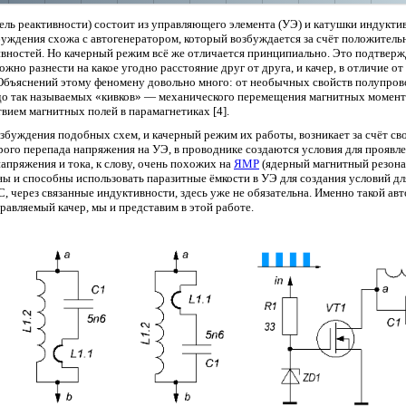
тель реактивности) состоит из управляющего элемента (УЭ) и катушки индукти
збуждения схожа с автогенератором, который возбуждается за счёт положитель
вностей. Но качерный режим всё же отличается принципиально. Это подтвержд
но разнести на какое угодно расстояние друг от друга, и качер, в отличие от 
 Объяснений этому феномену довольно много: от необычных свойств полупров
 до так называемых «кивков» — механического перемещения магнитных момент
ием магнитных полей в парамагнетиках [4].
збуждения подобных схем, и качерный режим их работы, возникает за счёт св
ого перепада напряжения на УЭ, в проводнике создаются условия для проявл
апряжения и тока, к слову, очень похожих на
ЯМР
(ядерный магнитный резона
ы и способны использовать паразитные ёмкости в УЭ для создания условий дл
, через связанные индуктивности, здесь уже не обязательна. Именно такой авт
авляемый качер, мы и представим в этой работе.