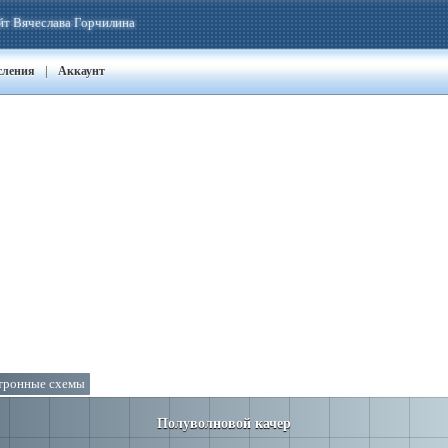
йт Вячеслава Горчилина
|
сления
Аккаунт
тронные схемы
Полуволновой качер