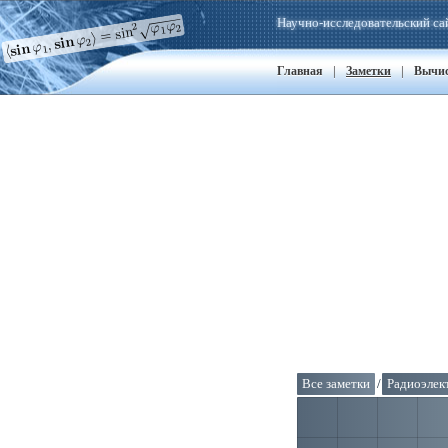
Научно-исследовательский са
|
|
Главная
Заметки
Вычи
Все заметки
/
Радиоэлек