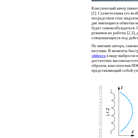
Классический качер (кача
[1]. Схемотехника его во
посредством этих индукти
две имеющиеся обмотки мож
будет самовозбуждаться.
режимов их работы [2,3],
совершающихся под действ
По мнению автора, самово
катушки. В моменты быстр
эффекта
в виде выбросов н
достаточно высокочастотн
образом, классическая ПОС
представляющий собой упр