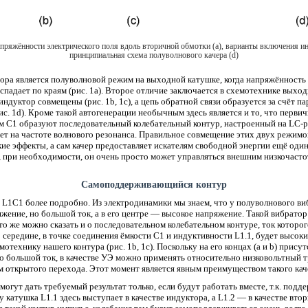
апряжённости электрического поля вдоль вторичной обмотки (a), варианты включения инд
принципиальная схема полуволнового качера (d)
ора является полуволновой режим на выходной катушке, когда напряжённость 
 спадает по краям (рис. 1a). Второе отличие заключается в схемотехнике выхо
ндуктор совмещены (рис. 1b, 1c), а цепь обратной связи образуется за счёт п
с. 1d). Кроме такой автогенерации необычным здесь является и то, что перви
м C1 образуют последовательный колебательный контур, настроенный на LC-р
ет на частоте волнового резонанса. Правильное совмещение этих двух режимо
ие эффекты, а сам качер предоставляет искателям свободной энергии ещё оди
, при необходимости, он очень просто может управляться внешним низкочаст
Самоподдерживающийся контур
 L1C1 более подробно. Из электродинамики мы знаем, что у полуволнового ви
жение, но большой ток, а в его центре — высокое напряжение. Такой вибратор
о же можно сказать и о последовательном колебательном контуре, ток которог
о середине, в точке соединения ёмкости С1 и индуктивности L1.1, будет высок
отехнику нашего контура (рис. 1b, 1c). Поскольку на его концах (a и b) прис
о большой ток, в качестве УЭ можно применять относительно низковольтный т
 открытого перехода. Этот момент является явным преимуществом такого кач
могут дать требуемый результат только, если будут работать вместе, т.к. под
 катушка L1.1 здесь выступает в качестве индуктора, а L1.2 — в качестве втор