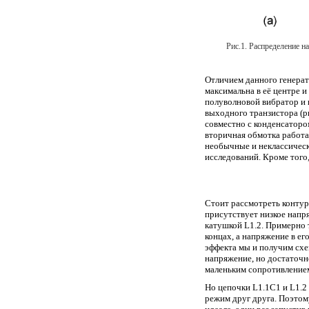
Рис.1. Распределение н
Отличием данного генерат
максимальна в её центре и
полуволновой вибратор и и
выходного транзистора (ри
совместно с конденсаторо
вторичная обмотка работа
необычные и неклассическ
исследований. Кроме того
Стоит рассмотреть контур
присутствует низкое напря
катушкой L1.2. Примерно т
концах, а напряжение в ег
эффекта мы и получим схем
напряжение, но достаточн
маленьким сопротивлением
Но цепочки L1.1C1 и L1.2 
режим друг друга. Поэтому