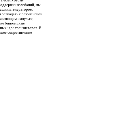
 а если к этому
 поддержки колебаний, мы
нешним генератором,
и совпадать с резонансной
равляющем импульсе,
ине биполярные
вных igbt-транзисторов. В
ьшее сопротивление