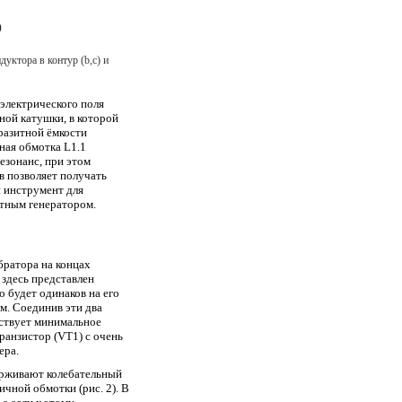
уктора в контур (b,c) и
электрического поля
дной катушки, в которой
аразитной ёмкости
чная обмотка L1.1
езонанс, при этом
в позволяет получать
н инструмент для
отным генератором.
братора на концах
 здесь представлен
о будет одинаков на его
им. Соединив эти два
утствует минимальное
ранзистор (VT1) с очень
ера.
держивают колебательный
ичной обмотки (рис. 2). В