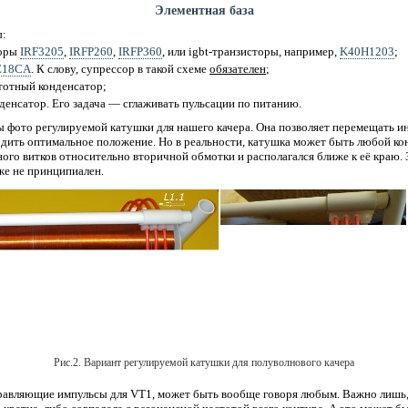
Элементная база
ы:
торы
IRF3205
,
IRFP260
,
IRFP360
, или igbt-транзисторы, например,
K40H1203
;
E18CA
. К слову, супрессор в такой схеме
обязателен
;
отный конденсатор;
енсатор. Его задача — сглаживать пульсации по питанию.
ы фото регулируемой катушки для нашего качера. Она позволяет перемещать и
дить оптимальное положение. Но в реальности, катушка может быть любой ко
ого витков относительно вторичной обмотки и располагался ближе к её краю.
же не принципиален.
Рис.2. Вариант регулируемой катушки для полуволнового качера
равляющие импульсы для VT1, может быть вообще говоря любым. Важно лишь,