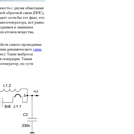
вности с двумя обмотками
ной обратной связи (ПОС),
ает хотя-бы тот факт, что
автогенератора, всё равно
одников и лавинных
ов атомов вещества,
ойств самого проводника
ения динамического
скин-
нс). Такие выбросы
я генерации. Таким
огенератор, по сути