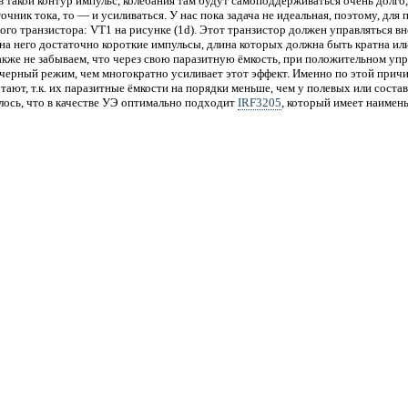
 в такой контур импульс, колебания там будут самоподдерживаться очень долго,
чник тока, то — и усиливаться. У нас пока задача не идеальная, поэтому, для
ого транзистора: VT1 на рисунке (1d). Этот транзистор должен управляться в
на него достаточно короткие импульсы, длина которых должна быть кратна ил
Также не забываем, что через свою паразитную ёмкость, при положительном уп
ачерный режим, чем многократно усиливает этот эффект. Именно по этой прич
тают, т.к. их паразитные ёмкости на порядки меньше, чем у полевых или соста
лось, что в качестве УЭ оптимально подходит
IRF3205
, который имеет наимен