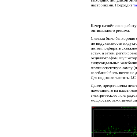
выходных импульсов была 
настройками. Подходит
т
Качер начнёт свою работу
оптимального режима.
Сначала было бы хорошо о
по индуктивности индукто
потом подбирать скважнос
есть», а затем, регулиров
осциллографом, щуп котор
синусоидальные колебания
люминесцентную лампу (наг
колебаний быть почти не д
Для подгонки частоты LC-
Далее, представлены некот
намотанного на пластиков
электрического поля рядо
мощностью зажигаемой л