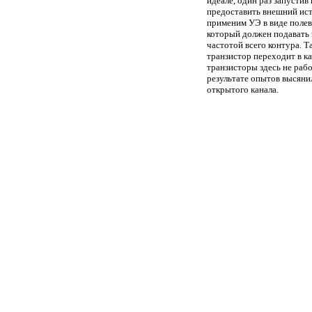
идеале, один раз запустив
предоставить внешний исто
применим УЭ в виде полев
который должен подавать 
частотой всего контура. 
транзистор переходит в к
транзисторы здесь не рабо
результате опытов высяни
открытого канала.