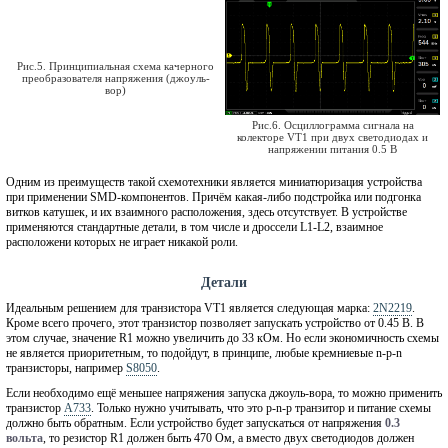
Рис.5. Принципиальная схема качерного
преобразователя напряжения (джоуль-
вор)
Рис.6. Осциллограмма сигнала на
колекторе VT1 при двух светодиодах и
напряжении питания 0.5 В
Одним из преимуществ такой схемотехники является миниатюризация устройства
при применении SMD-компонентов. Причём какая-либо подстройка или подгонка
витков катушек, и их взаимного расположения, здесь отсутствует. В устройстве
применяются стандартные детали, в том числе и дроссели L1-L2, взаимное
расположени которых не играет никакой роли.
Детали
Идеальным решением для транзистора VT1 является следующая марка:
2N2219
.
Кроме всего прочего, этот транзистор позволяет запускать устройство от 0.45 В. В
этом случае, значение R1 можно увеличить до 33 кОм. Но если экономичность схемы
не является приоритетным, то подойдут, в принципе, любые кремниевые n-p-n
транзисторы, например
S8050
.
Если необходимо ещё меньшее напряжения запуска джоуль-вора, то можно применить
транзистор
A733
. Только нужно учитывать, что это p-n-p транзитор и питание схемы
должно быть обратным. Если устройство будет запускаться от напряжения
0.3
вольта
, то резистор R1 должен быть 470 Ом, а вместо двух светодиодов должен