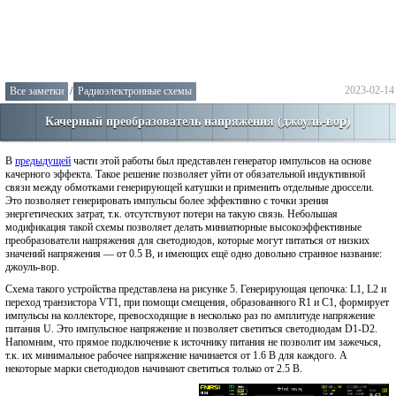
2023-02-14
Все заметки
/
Радиоэлектронные схемы
Качерный преобразователь напряжения (джоуль-вор)
В
предыдущей
части этой работы был представлен генератор импульсов на основе
качерного эффекта. Такое решение позволяет уйти от обязательной индуктивной
связи между обмотками генерирующей катушки и применить отдельные дроссели.
Это позволяет генерировать импульсы более эффективно с точки зрения
энергетических затрат, т.к. отсутствуют потери на такую связь. Небольшая
модификация такой схемы позволяет делать миниатюрные высокоэффективные
преобразователи напряжения для светодиодов, которые могут питаться от низких
значений напряжения — от 0.5 В, и имеющих ещё одно довольно странное название:
джоуль-вор.
Схема такого устройства представлена на рисунке 5. Генерирующая цепочка: L1, L2 и
переход транзистора VT1, при помощи смещения, образованного R1 и C1, формирует
импульсы на коллекторе, превосходящие в несколько раз по амплитуде напряжение
питания U. Это импульсное напряжение и позволяет светиться светодиодам D1-D2.
Напомним, что прямое подключение к источнику питания не позволит им зажечься,
т.к. их минимальное рабочее напряжение начинается от 1.6 В для каждого. А
некоторые марки светодиодов начинают светиться только от 2.5 В.