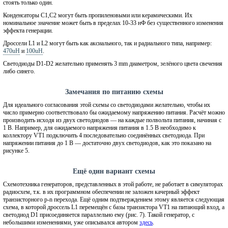
стоять только один.
Конденсаторы C1,C2 могут быть пропиленовыми или керамическими. Их
номинальное значение может быть в пределах 10-33 нФ без существенного изменения
эффекта генерации.
Дроссели L1 и L2 могут быть как аксиального, так и радиального типа, например:
470uH
и
100uH
.
Светодиоды D1-D2 желательно применять 3 mm диаметром, зелёного цвета свечения
либо синего.
Замечания по питанию схемы
Для идеального согласования этой схемы со светодиодами желательно, чтобы их
число примерно соответствовало бы ожидаемому напряжению питания. Расчёт можно
производить исходя из двух светодиодов — на каждые полвольта питания, начиная с
1 В. Например, для ожидаемого напряжения питания в 1.5 В необходимо к
коллектору VT1 подключить 4 последовательно соединённых светодиода. При
напряжении питания до 1 В — достаточно двух светодиодов, как это показано на
рисунке 5.
Ещё один вариант схемы
Схемотехника генераторов, представленных в этой работе, не работает в симуляторах
радиосхем, т.к. в их программном обеспечении не заложен качерный эффект
транзисторного p-n перехода. Ещё одним подтверждением этому является следующая
схема, в которой дроссель L1 перемещён с базы транзистора VT1 на питающий вход, а
светодиод D1 присоединяется параллельно ему (рис. 7). Такой генератор, с
небольшими изменениями, уже описывался автором
здесь
.