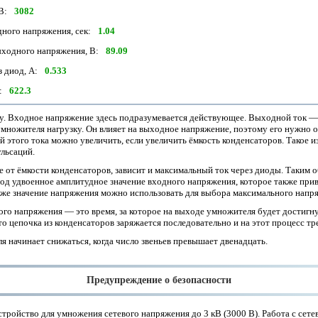
В:
3082
ного напряжения, сек:
1.04
ыходного напряжения, В:
89.09
 диод, А:
0.533
:
622.3
у. Входное напряжение здесь подразумевается действующее. Выходной ток — 
ножителя нагрузку. Он влияет на выходное напряжение, поэтому его нужно о
й этого тока можно увеличить, если увеличить ёмкость конденсаторов. Такое и
льсаций.
е от ёмкости конденсаторов, зависит и максимальный ток через диоды. Таким 
 под удвоенное амплитудное значение входного напряжения, которое также пр
 же значение напряжения можно использовать для выбора максимального напр
го напряжения — это время, за которое на выходе умножителя будет достигн
то цепочка из конденсаторов заряжается последовательно и на этот процесс тр
 начинает снижаться, когда число звеньев превышает двенадцать.
Предупреждение о безопасности
стройство для умножения сетевого напряжения до 3 кВ (3000 В). Работа с сете