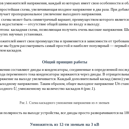
ов умножителей напряжения, каждый из которых имеет свои особенности и об
 простейшая схема, увеличивающая входное напряжение в два раза. При доба
олучает пропорциональное увеличение выходного напряжения.
схемы может быть симметричный вариант, преимуществом которого является 
а недостатком — отсутствие общей шины по входу и выходу.
тона: каскадная схема, позволяющая получить очень высокие напряжения. Ши
ругих научных установках.
ожителей имеет свои преимущества и применяется в зависимости от требован
тке мы будем рассматривать самый простой и наиболее популярный — первый
лом каскадов.
Общий принцип работы
ения составляют диоды и конденсаторы, соединенные в определенной послед
ода переменного тока конденсаторы заряжаются через диоды. В отрицательны
пряжение на выходе увеличивается. Каждый дополнительный каскад (звено) ум
Un
 выходному напряжению. Таким образом, общее выходное напряжение
стан
U
n
входного
, умноженному на количество каскадов
(рис.1).
n
Рис.1. Схема каскадного умножения напряжения из
звеньев
ая полярность на выходе устройства, все диоды просто разворачиваются на 18
Умножитель из 12-ти звеньев на 3 кВ