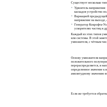
Существует несколько тип
Удвоитель напряжения:
каскадов устройство п
Вариацией предыдущей 
напряжение на выходе, 
Генератор Кокрофта-Уол
ускорителях частиц и д
Каждый из этих типов умн
или системы. В этой заме
умножителя, с чётным чис
Основу умножителя напряж
положительного полупери
перераспределяется, и на
определенное значение к
амплитудному значению 
Если же требуется обратн