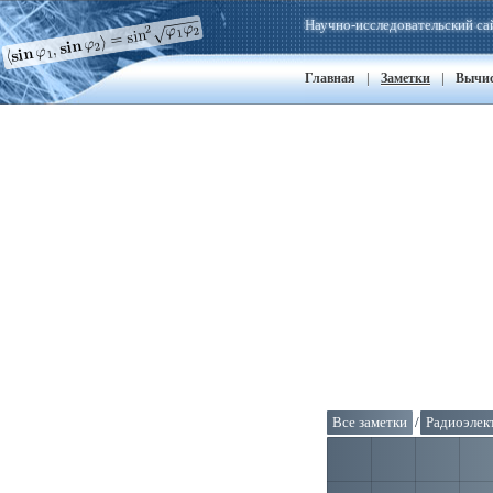
Научно-исследовательский са
|
|
Главная
Заметки
Вычи
Все заметки
/
Радиоэлек