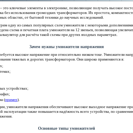
 это ключевые элементы в электронике, позволяющие получать высокое пост
ка без использования громоздких трансформаторов. Их простота, компактност
ных областях, от бытовой техники до научных исследований.
трим одну из самых популярных схем умножителя с некоторыми дополнениями.
едена схема и печатная плата умножителя на 12 звеньев, позволяющая увеличи
калькулятор для расчёта такой схемы при других входных параметрах.
Зачем нужны умножители напряжения
ребуется высокое напряжение при относительно низком токе. Умножители нап
зования тяжелых и дорогих трансформаторов. Они широко применяются в:
х;
темах;
ных устройствах;
рафах;
а (
пример
).
кции, умножители напряжения обеспечивают высокое выходное напряжение при
ой эксплуатации также повышается надёжность всего устройства, по сравнен
яжения.
Основные типы умножителей