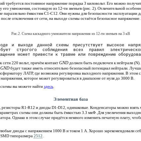
ий требуется постоянное напряжение порядка 3 киловольт. Его можно получи
у его умножения, состоящую из 12-ти звеньев (рис. 2). Отличительной особен
е параллельно ёмкостям C1-C12. Они нужны для безопасности эксплуатации д
 после отключения от сети, на выходе схемы остаётся безопасное напряжение.
Рис.2. Схема каскадного умножителя напряжения из 12-ти звеньев на 3 кВ
ходе и выходе данной схемы присутствует высокое напря
ебует строгого соблюдения всех правил электрическо
ащение может привести к травме или повреждению оборудова
GND
к сети 220 вольт, причём контакт
должен быть подключен к нейтрали (N).
GND
т
будет также иметь относительно безопасный потенциал нейтрали. Лучш
сформатору ЛАТР, где возможна регулировка выходного напряжения. В этом с
напряжения, которое может регулироваться в диапазоне от нуля до 3000 В.
 схемы вы можете найти
здесь
.
Элементная база
, резисторы R1-R12 и диоды D1-D12, одинаковые. Конденсаторы можно взять
параметрах схемы они должны быть ёмкостью 3.3 мкФ. Для увеличения выходн
сатора. Однако в этом случае придётся немного изменить печатную плату, чтоб
 любые диоды с напряжением 1000 В и током 1 А. Хорошо зарекомендовали се
ь SMD типоразмера
2512
.