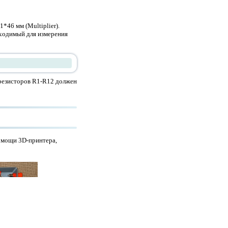
*46 мм (Multiplier).
бходимый для измерения
 резисторов R1-R12 должен
омощи 3D-принтера,