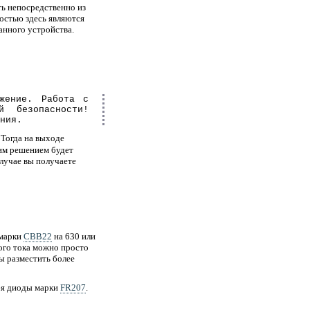
ть непосредственно из
ностью здесь являются
анного устройства.
жение. Работа с
й безопасности!
ния.
 Тогда на выходе
им решением будет
лучае вы получаете
 марки
CBB22
на 630 или
ого тока можно просто
ы разместить более
бя диоды марки
FR207
.