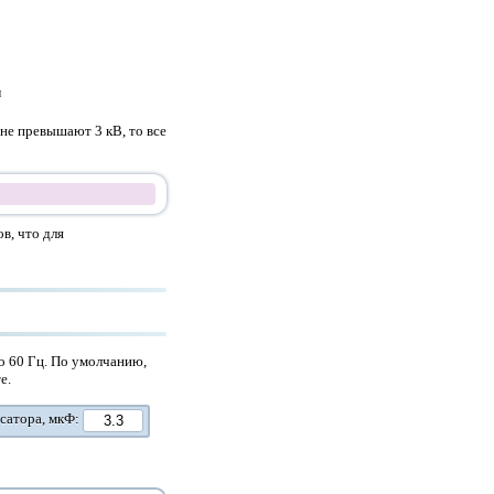
и
не превышают 3 кВ, то все
в, что для
о 60 Гц. По умолчанию,
е.
сатора, мкФ: