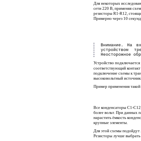
Для некоторых исследован
сети 220 В, применяя схем
резисторы R1-R12, стоящи
Примерно через 10 секунд
Внимание. На в
устройством тр
Неосторожное обр
Устройство подключается 
соответствующий контак
подключение схемы к тран
высоковольтный источник 
Пример применения такой
Все конденсаторы C1-C12
более вольт. При данных 
нарастить ёмкость конден
крупные элементы.
Для этой схемы подойдут
Резисторы лучше выбрат