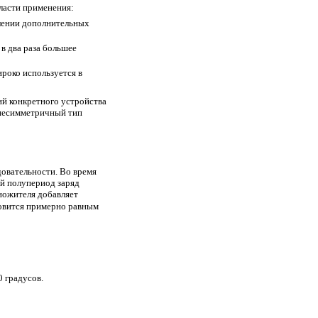
ласти применения:
влении дополнительных
в два раза большее
роко используется в
ий конкретного устройства
 несимметричный тип
овательности. Во время
й полупериод заряд
ножителя добавляет
овится примерно равным
0 градусов.