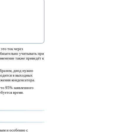
это ток через
бязательно учитывать при
зменение также приведёт к
образом, диод нужно
иводится в выходных
яжения конденсатора.
уто 95% заявленного
ебуется время.
вым и особенно с