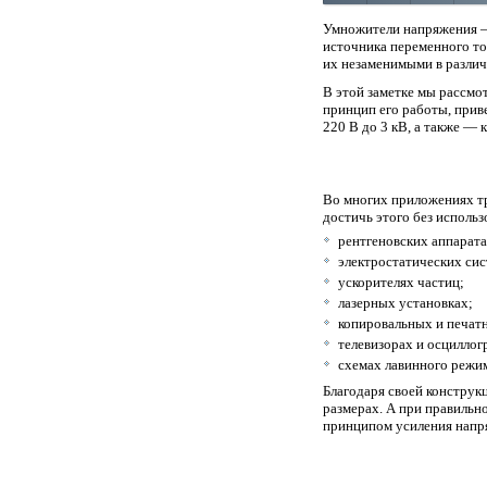
Умножители напряжения —
источника переменного то
их незаменимыми в различ
В этой заметке мы рассмо
принцип его работы, прив
220 В до 3 кВ, а также — 
Во многих приложениях т
достичь этого без исполь
рентгеновских аппарата
электростатических сис
ускорителях частиц;
лазерных установках;
копировальных и печат
телевизорах и осциллог
схемах лавинного режим
Благодаря своей констру
размерах. А при правильн
принципом усиления напр