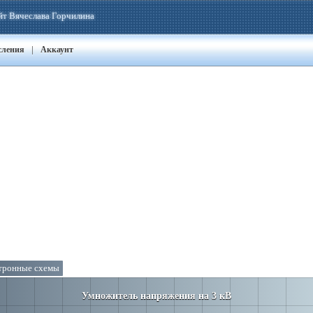
йт Вячеслава Горчилина
|
сления
Аккаунт
тронные схемы
Умножитель напряжения на 3 кВ