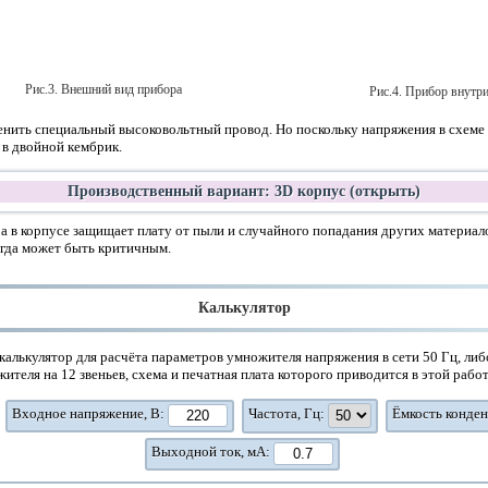
Рис.3. Внешний вид прибора
Рис.4. Прибор внутр
ить специальный высоковольтный провод. Но поскольку напряжения в схеме 
в двойной кембрик.
Производственный вариант: 3D корпус
(открыть)
а в корпусе защищает плату от пыли и случайного попадания других материало
гда может быть критичным.
Калькулятор
калькулятор для расчёта параметров умножителя напряжения в сети 50 Гц, либ
еля на 12 звеньев, схема и печатная плата которого приводится в этой работ
Входное напряжение, В:
Частота, Гц:
Ёмкость конден
Выходной ток, мА: