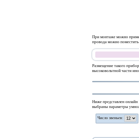
При монтаже можно примен
провода можно поместить 
Размещение такого прибор
высоковольтной части ино
Ниже представлен онлайн 
выбраны параметры умножит
Число звеньев: