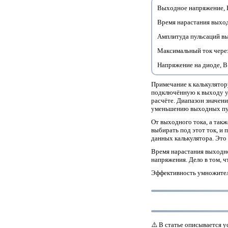
Выходное напряжение, 
Время нарастания выход
Амплитуда пульсаций в
Максимальный ток через
Напряжение на диоде, В
Примечание к калькулятор
подключённую к выходу ум
расчёте. Диапазон значени
уменьшению выходных пу
От выходного тока, а такж
выбирать под этот ток, и
данных калькулятора. Это
Время нарастания выходно
напряжения. Дело в том, ч
Эффективность умножителя
⚠️ В статье описывается у