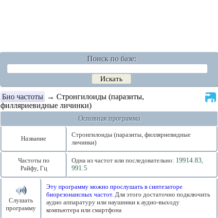
Поиск по базе:
Био частоты
→ Стронгилоиды (паразиты,
филляриевидные личинки)
Основная программа
Стронгилоиды (паразиты, филляриевидные
Название
личинки)
Частоты по
Одна из частот или последовательно:
19914.83,
Райфу, Гц
991.5
Эту программу можно прослушать в синтезаторе
биорезонансных частот.
Для этого достаточно подключить
Слушать
аудио аппаратуру или наушники к аудио-выходу
программу
компьютера или смартфона