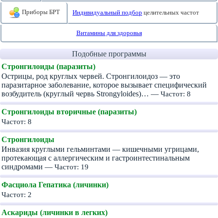
Приборы БРТ
Индивидуальный подбор
целительных частот
Витамины для здоровья
Подобные программы
Стронгилоиды (паразиты)
Острицы, род круглых червей. Стронгилоидоз — это
паразитарное заболевание, которое вызывает специфический
возбудитель (круглый червь Strongyloides)… —
Частот: 8
Стронгилоиды вторичные (паразиты)
Частот: 8
Стронгилоиды
Инвазия круглыми гельминтами — кишечными угрицами,
протекающая с аллергическим и гастроинтестинальным
синдромами —
Частот: 19
Фасциола Гепатика (личинки)
Частот: 2
Аскариды (личинки в легких)