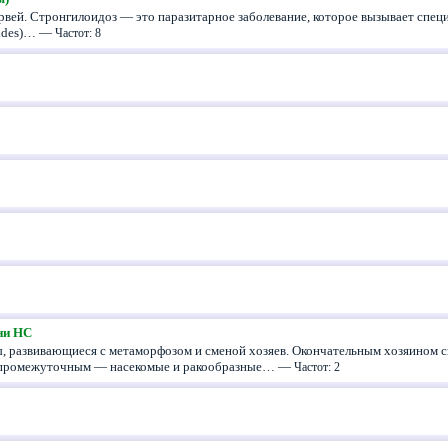
рвей. Стронгилоидоз — это паразитарное заболевание, которое вызывает спец
oides)… —
Частот: 8
ни HC
 развивающиеся с метаморфозом и сменой хозяев. Окончательным хозяином с
 промежуточным — насекомые и ракообразные… —
Частот: 2