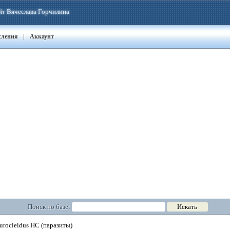
йт Вячеслава Горчилина
|
сления
Аккаунт
Поиск по базе:
urocleidus HC (паразиты)