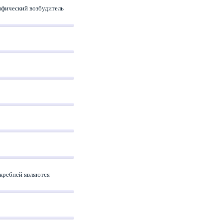
ифический возбудитель
кребней являются