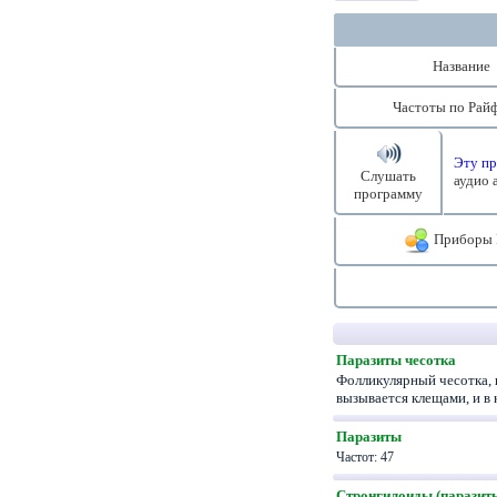
Название
Частоты по Райф
Эту пр
Слушать
аудио 
программу
Приборы 
Паразиты чесотка
Фолликулярный чесотка, 
вызывается клещами, и 
Паразиты
Частот: 47
Стронгилоиды (паразит