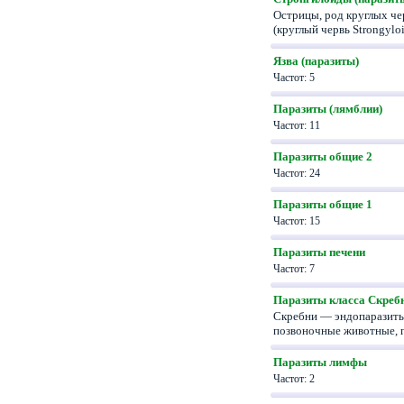
Острицы, род круглых че
(круглый червь Strongyl
Язва (паразиты)
Частот: 5
Паразиты (лямблии)
Частот: 11
Паразиты общие 2
Частот: 24
Паразиты общие 1
Частот: 15
Паразиты печени
Частот: 7
Паразиты класса Скреб
Скребни — эндопаразиты,
позвоночные животные,
Паразиты лимфы
Частот: 2