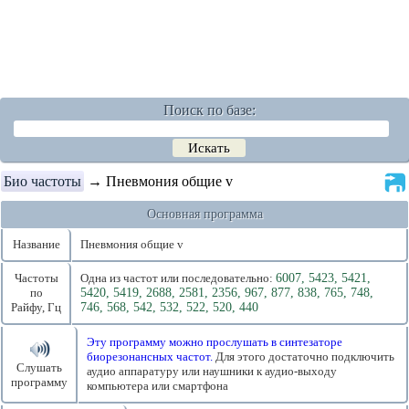
Поиск по базе:
Био частоты
→ Пневмония общие v
Основная программа
Название
Пневмония общие v
Частоты
Одна из частот или последовательно:
6007, 5423, 5421,
по
5420, 5419, 2688, 2581, 2356, 967, 877, 838, 765, 748,
Райфу, Гц
746, 568, 542, 532, 522, 520, 440
Эту программу можно прослушать в синтезаторе
биорезонансных частот.
Для этого достаточно подключить
Слушать
аудио аппаратуру или наушники к аудио-выходу
программу
компьютера или смартфона