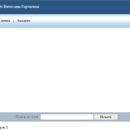
йт Вячеслава Горчилина
|
сления
Аккаунт
Поиск по базе:
рле 1