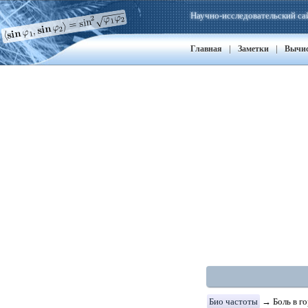
Научно-исследовательский са
|
|
Главная
Заметки
Вычи
Био частоты
→ Боль в го