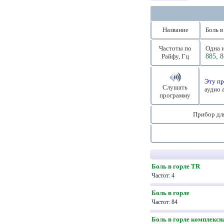
Название
Боль в
Частоты по
Одна и
Райфу, Гц
885, 8
Эту пр
Слушать
аудио 
программу
Прибор дл
Боль в горле TR
Частот: 4
Боль в горле
Частот: 84
Боль в горле комплексн