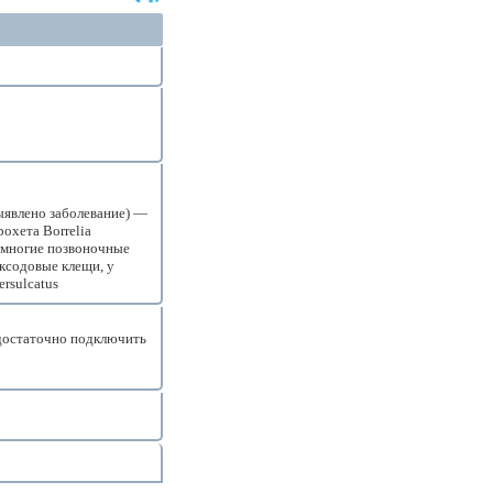
выявлено заболевание) —
охета Borrelia
я многие позвоночные
ксодовые клещи, у
rsulcatus
достаточно подключить