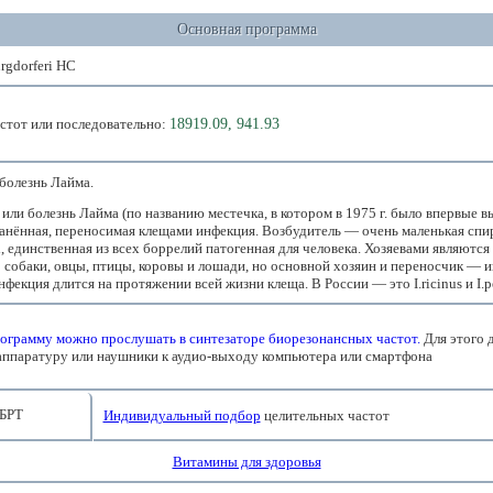
Основная программа
urgdorferi HC
астот или последовательно:
18919.09, 941.93
болезнь Лайма.
или болезнь Лайма (по названию местечка, в котором в 1975 г. было впервые 
анённая, переносимая клещами инфекция. Возбудитель — очень маленькая спир
i, единственная из всех боррелий патогенная для человека. Хозяевами являютс
 собаки, овцы, птицы, коровы и лошади, но основной хозяин и переносчик — и
фекция длится на протяжении всей жизни клеща. В России — это I.ricinus и I.pe
ограмму можно прослушать в синтезаторе биорезонансных частот.
Для этого 
аппаратуру или наушники к аудио-выходу компьютера или смартфона
БРТ
Индивидуальный подбор
целительных частот
Витамины для здоровья