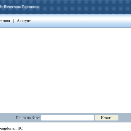
йт Вячеслава Горчилина
|
сления
Аккаунт
Поиск по базе:
burgdorferi HC