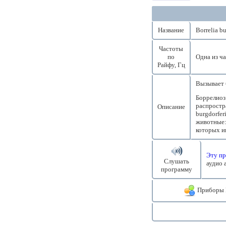
Название
Borrelia b
Частоты
по
Одна из ч
Райфу, Гц
Вызывает 
Боррелиоз 
распростр
Описание
burgdorfer
животные:
которых ин
Эту пр
Слушать
аудио 
программу
Приборы 