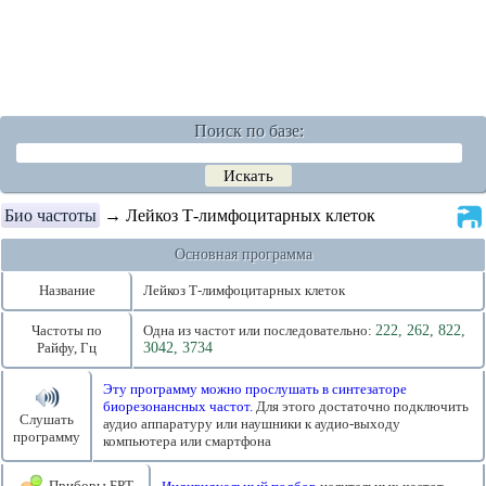
Поиск по базе:
Био частоты
→ Лейкоз Т-лимфоцитарных клеток
Основная программа
Название
Лейкоз Т-лимфоцитарных клеток
Частоты по
Одна из частот или последовательно:
222, 262, 822,
Райфу, Гц
3042, 3734
Эту программу можно прослушать в синтезаторе
биорезонансных частот.
Для этого достаточно подключить
Слушать
аудио аппаратуру или наушники к аудио-выходу
программу
компьютера или смартфона
Приборы БРТ