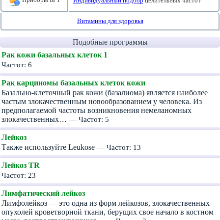
Индивидуальный подбор
целительных частот
Витамины для здоровья
Подобные программы
Рак кожи базальных клеток 1
Частот: 6
Рак карциномы базальных клеток кожи
Базально-клеточный рак кожи (базалиома) является наиболее
частым злокачественным новообразованием у человека. Из
предполагаемой частоты возникновения немеланомных
злокачественных… —
Частот: 5
Лейкоз
Также используйте Leukose —
Частот: 13
Лейкоз TR
Частот: 23
Лимфатический лейкоз
Лимфолейкоз — это одна из форм лейкозов, злокачественных
опухолей кроветворной ткани, берущих свое начало в костном