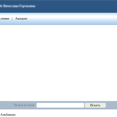
йт Вячеслава Горчилина
|
сления
Аккаунт
Поиск по базе:
Альбиканс