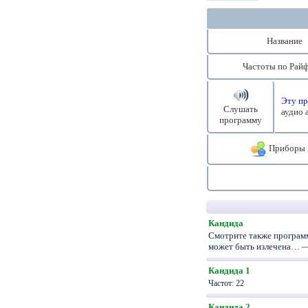
Название
Частоты по Райф
Эту пр
Слушать
аудио 
программу
Приборы 
Кандида
Смотрите также программ
может быть излечена… 
Кандида 1
Частот: 22
Кандида 2