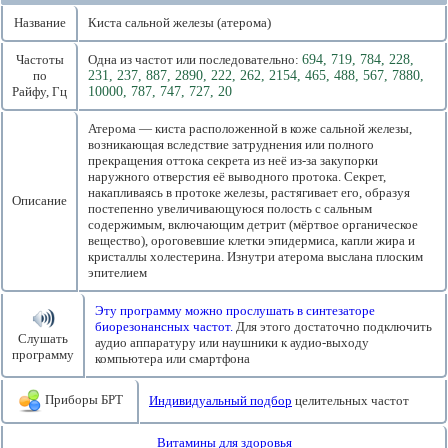
Название
Киста сальной железы (атерома)
Частоты
Одна из частот или последовательно:
694, 719, 784, 228,
по
231, 237, 887, 2890, 222, 262, 2154, 465, 488, 567, 7880,
Райфу, Гц
10000, 787, 747, 727, 20
Атерома — киста расположенной в коже сальной железы,
возникающая вследствие затруднения или полного
прекращения оттока секрета из неё из-за закупорки
наружного отверстия её выводного протока. Секрет,
накапливаясь в протоке железы, растягивает его, образуя
Описание
постепенно увеличивающуюся полость с сальным
содержимым, включающим детрит (мёртвое органическое
вещество), ороговевшие клетки эпидермиса, капли жира и
кристаллы холестерина. Изнутри атерома выслана плоским
эпителием
Эту программу можно прослушать в синтезаторе
биорезонансных частот.
Для этого достаточно подключить
Слушать
аудио аппаратуру или наушники к аудио-выходу
программу
компьютера или смартфона
Приборы БРТ
Индивидуальный подбор
целительных частот
Витамины для здоровья