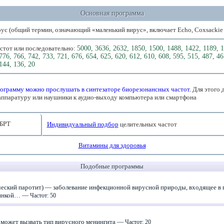
Основная программа
ус (общий термин, означающий «маленький вирус», включает Echo, Coxsackie 
астот или последовательно:
5000, 3636, 2632, 1850, 1500, 1488, 1422, 1189, 1
776, 766, 742, 733, 721, 676, 654, 625, 620, 612, 610, 608, 595, 515, 487, 46
144, 136, 20
ограмму можно прослушать в синтезаторе биорезонансных частот.
Для этого 
аппаратуру или наушники к аудио-выходу компьютера или смартфона
БРТ
Индивидуальный подбор
целительных частот
Витамины для здоровья
Подобные программы
ческий паротит) — заболевание инфекционной вирусной природы, входящее в 
трянкой… —
Частот: 50
 может вызвать тип вирусного менингита —
Частот: 20