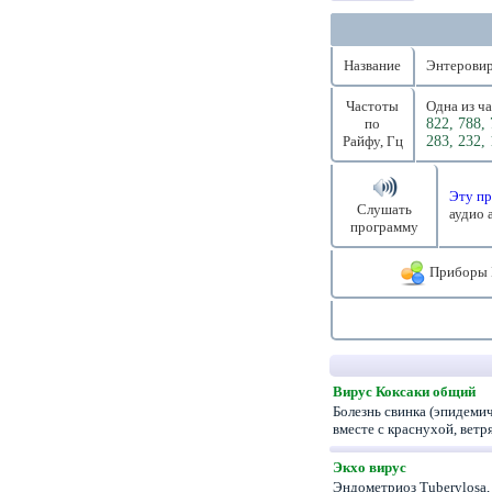
Название
Энтеровир
Частоты
Одна из ч
по
822, 788, 
Райфу, Гц
283, 232, 
Эту пр
Слушать
аудио 
программу
Приборы 
Вирус Коксаки общий
Болезнь свинка (эпидеми
вместе с краснухой, ве
Экхо вирус
Эндометриоз Tuberylosa,