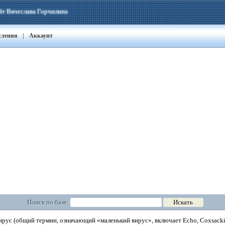
йт Вячеслава Горчилина
|
сления
Аккаунт
Поиск по базе:
ус (общий термин, означающий «маленький вирус», включает Echo, Coxsackie