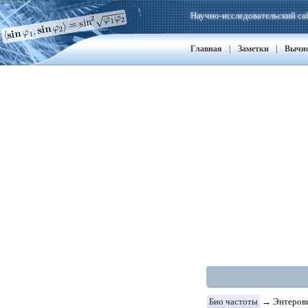
Научно-исследовательский са
|
|
Главная
Заметки
Вычи
Био частоты
→ Энтеровир