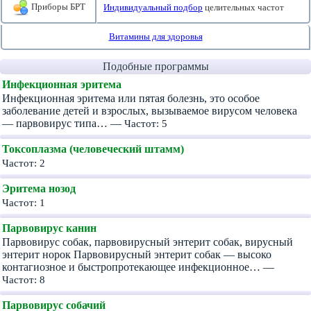
Приборы БРТ
Индивидуальный подбор
целительных частот
Витамины для здоровья
Подобные программы
Инфекционная эритема
Инфекционная эритема или пятая болезнь, это особое
заболевание детей и взрослых, вызываемое вирусом человека
— парвовирус типа… —
Частот: 5
Токсоплазма (человеческий штамм)
Частот: 2
Эритема нозод
Частот: 1
Парвовирус канин
Парвовирус собак, парвовирусный энтерит собак, вирусный
энтерит норок Парвовирусный энтерит собак — высоко
контагиозное и быстропротекающее инфекционное… —
Частот: 8
Парвовирус собачий