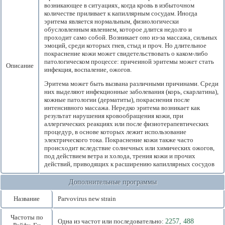
возникающее в ситуациях, когда кровь в избыточном
количестве приливает к капиллярным сосудам. Иногда
эритема является нормальным, физиологически
обусловленным явлением, которое длится недолго и
проходит само собой. Возникает оно из-за массажа, сильных
эмоций, среди которых гнев, стыд и проч. Но длительное
покраснение кожи может свидетельствовать о каком-либо
патологическом процессе: причеиной эритемы может стать
Описание
инфекция, воспаление, ожогов.
Эритема может быть вызвана различными причинами. Среди
них выделяют инфекционные заболевания (корь, скарлатина),
кожные патологии (дерматиты), покраснения после
интенсивного массажа. Нередко эритема возникает как
результат нарушения кровообращения кожи, при
аллергических реакциях или после физиотерапевтических
процедур, в основе которых лежит использование
электрического тока. Покраснение кожи также часто
происходит вследствие солнечных или химических ожогов,
под действием ветра и холода, трения кожи и прочих
действий, приводящих к расширению капиллярных сосудов
Дополнительные программы
Название
Parvovirus new strain
Частоты по
Одна из частот или последовательно:
2257, 488