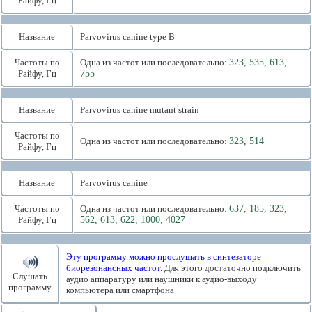
Райфу, Гц
Название
Parvovirus canine type B
Частоты по
Одна из частот или последовательно:
323, 535, 613,
Райфу, Гц
755
Название
Parvovirus canine mutant strain
Частоты по
Одна из частот или последовательно:
323, 514
Райфу, Гц
Название
Parvovirus canine
Частоты по
Одна из частот или последовательно:
637, 185, 323,
Райфу, Гц
562, 613, 622, 1000, 4027
Эту программу можно прослушать в синтезаторе
биорезонансных частот.
Для этого достаточно подключить
Слушать
аудио аппаратуру или наушники к аудио-выходу
программу
компьютера или смартфона