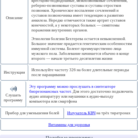
крестцово-подвздошные, межпозвонковые сочленения,
реберно-позвонковые суставы и суставы отростков
позвонков. Хроническое воспаление сочленений и
суставов позвоночника имеет тенденцию к развитию
Описание
анкилоза. Нередко отмечаются также артрит суставов
конечностей, а у некоторых больных — симптомы
поражения внутренних органов.
Этиология болезни Бехтерева остается невыясненной.
Большое значение придается генетическим особенностям
иммунной системы. Болеют преимущественно лица
мужского пола. Заболевание начинается обычно в конце
второго — начале третьего десятилетия жизни
Используйте частоту 326 на более длительные периоды
Инструкции
после наращивания
Эту программу можно прослушать в синтезаторе
биорезонансных частот.
Для этого достаточно подключить
Слушать
аудио аппаратуру или наушники к аудио-выходу
программу
компьютера или смартфона
Прибор для уменьшения болей
Излучатель КВЧ
на трёх тиратронах
Витамины для здоровья
Подобные программы