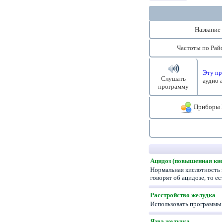
Название
Частоты по Рай
Эту пр
Слушать
аудио 
программу
Приборы 
Ацидоз (повышенная кис
Нормальная кислотность з
говорят об ацидозе, то 
Расстройство желудка
Использовать программы
Язва желудка