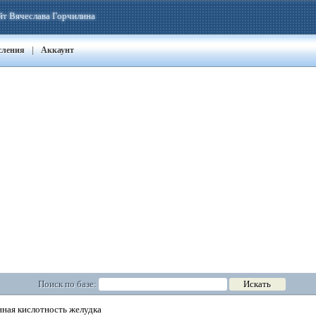
йт Вячеслава Горчилина
|
сления
Аккаунт
Поиск по базе:
ая кислотность желудка