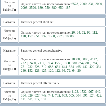
Частоты
Одна из частот или последовательно:
6578, 2000, 831, 2000,
по
2008, 2520, 689, 750, 880, 650, 187
Райфу, Гц
Название
Parasites general short set
Частоты
Одна из частот или последовательно:
20, 64, 72, 96, 112,
по
120, 152, 651, 732, 1360, 2720, 10000
Райфу, Гц
Название
Parasites general comprehensive
Одна из частот или последовательно:
10000, 5000, 4412,
Частоты
2720, 2400, 2112, 1864, 1550, 1360, 880, 854, 800, 784,
по
751, 732, 728, 712, 688, 651, 644, 524, 465, 442, 422, 334,
Райфу, Гц
240, 152, 128, 125, 120, 112, 96, 72, 64, 20
Название
Parasites general alternative V
Частоты
Одна из частот или последовательно:
4122, 1522, 967, 942,
по
854, 829, 827, 749, 741, 732, 633, 605, 604, 591, 524, 422,
Райфу, Гц
411, 344, 172, 102