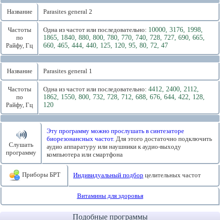
Название
Parasites general 2
Частоты
Одна из частот или последовательно:
10000, 3176, 1998,
по
1865, 1840, 880, 800, 780, 770, 740, 728, 727, 690, 665,
Райфу, Гц
660, 465, 444, 440, 125, 120, 95, 80, 72, 47
Название
Parasites general 1
Частоты
Одна из частот или последовательно:
4412, 2400, 2112,
по
1862, 1550, 800, 732, 728, 712, 688, 676, 644, 422, 128,
Райфу, Гц
120
Эту программу можно прослушать в синтезаторе
биорезонансных частот.
Для этого достаточно подключить
Слушать
аудио аппаратуру или наушники к аудио-выходу
программу
компьютера или смартфона
Приборы БРТ
Индивидуальный подбор
целительных частот
Витамины для здоровья
Подобные программы