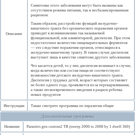
Симптомы этого заболевания могут быть вызваны как
отсутствием режима питания, так и несбалансированным
рационом.
Таким образом, расстройство функций желудочно-
кишечного тракта без органического поражения органов
приводит к возникновению так называемой
Описание
функциональной, или алиментарной, диспепсии. При этом
недостаточное количество пищеварительных ферментов
— это следствие поражения органов, относящихся к
желудочно-кишечному тракту. В таком случае диспепсия
выступает лишь в качестве симптома другого заболевания.
Что касается детей, то у них диспепсия возникает в случае,
когда количество или состав пищи не соответствуют
возможностям детского желудочно-кишечного тракта.
Диспепсия у грудных детей, возраст которых составляет
не более одного года, проявляется из-за перекармливания,
а также несвоевременного введения в рацион ребенка
новых продуктов
Инструкции
Также смотрите программы по паразитам общие
Дополнительные программы
Название
Parasites gen custom2 TR (sweep 2000 to 2008 by 1 dwell 360)