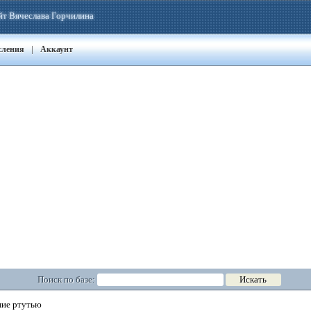
йт Вячеслава Горчилина
|
сления
Аккаунт
Поиск по базе:
ие ртутью