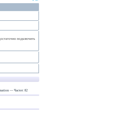
достаточно подключить
mmation —
Частот: 82