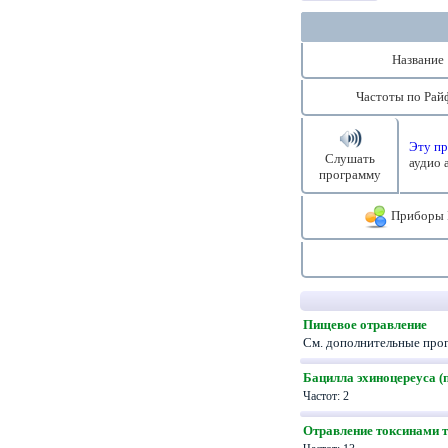
Название
Частоты по Рай
Эту пр
Слушать
аудио 
программу
Приборы 
Пищевое отравление
См. дополнительные прогр
Бацилла эхиноцереуса (
Частот: 2
Отравление токсинами 