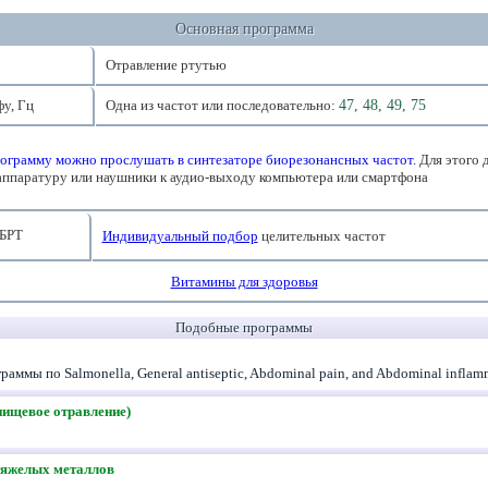
Основная программа
Отравление ртутью
фу, Гц
Одна из частот или последовательно:
47, 48, 49, 75
ограмму можно прослушать в синтезаторе биорезонансных частот.
Для этого 
аппаратуру или наушники к аудио-выходу компьютера или смартфона
БРТ
Индивидуальный подбор
целительных частот
Витамины для здоровья
Подобные программы
аммы по Salmonella, General antiseptic, Abdominal pain, and Abdominal infla
пищевое отравление)
тяжелых металлов