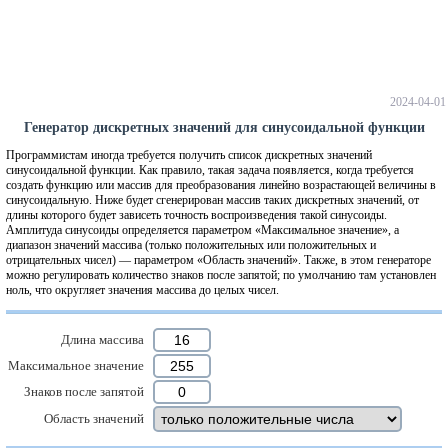
2024-04-01
Генератор дискретных значений для синусоидальной функции
Программистам иногда требуется получить список дискретных значений
синусоидальной функции. Как правило, такая задача появляется, когда требуется
создать функцию или массив для преобразования линейно возрастающей величины в
синусоидальную. Ниже будет сгенерирован массив таких дискретных значений, от
длины которого будет зависеть точность воспроизведения такой синусоиды.
Амплитуда синусоиды определяется параметром «Максимальное значение», а
диапазон значений массива (только положительных или положительных и
отрицательных чисел) — параметром «Область значений». Также, в этом генераторе
можно регулировать количество знаков после запятой; по умолчанию там установлен
ноль, что округляет значения массива до целых чисел.
Длина массива
Максимальное значение
Знаков после запятой
Область значений