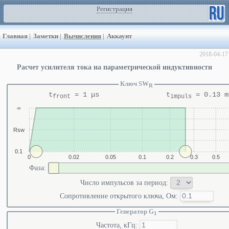
Регистрация
Главная
|
Заметки
|
Вычисления
|
Аккаунт
2018-04-17
Расчет усилителя тока на параметрической индуктивности
Ключ SW
R
t
=
1
μs
t
=
0.13
m
front
impuls
∞
Rsw
0.1
0
0.02
0.05
0.1
0.2
0.3
0.5
Фаза:
Число импульсов за период:
Сопротивление открытого ключа, Ом:
Генератор G
1
Частота, кГц: