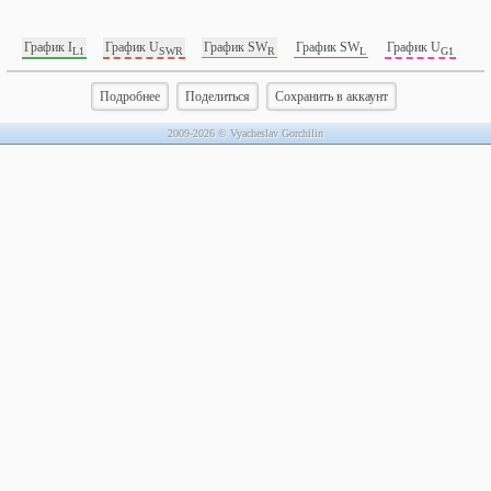
График I
График U
График SW
График SW
График U
L1
SWR
R
L
G1
Подробнее
Поделиться
Сохранить в аккаунт
2009-2026 © Vyacheslav Gorchilin