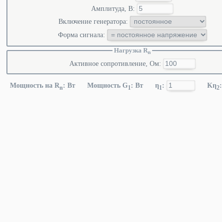
Амплитуда, В:
Включение генератора:
Форма сигнала:
Нагрузка R
n
Активное сопротивление, Ом:
Мощность на R
:
Вт Мощность G
:
Вт η
:
Kη
:
n
1
1
2