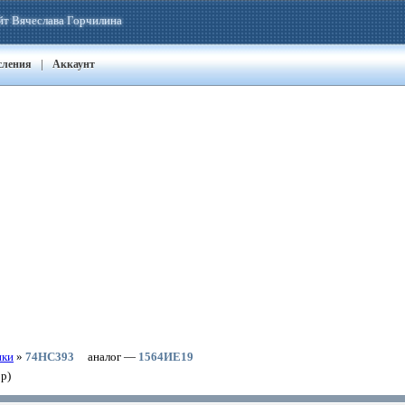
йт Вячеслава Горчилина
|
сления
Аккаунт
ики
»
74HC393
аналог
—
1564ИЕ19
р)