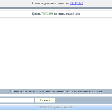
Скачать документацию на
74HC393
Купить
74HC393
по оптимальной цене
Применение этого электронного компонента в различных схемах
2009-2026 © Vyacheslav Gorchilin