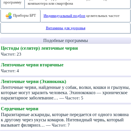
программу
компьютера или смартфона
Приборы БРТ
Индивидуальный подбор
целительных частот
Витамины для здоровья
Подобные программы
Цестоды (селитер) ленточные черви
Частот: 23
Ленточные черви вторичные
Частот: 4
Ленточные черви (Эхинококк)
Ленточные черви, найденные у собак, волки, кошки и грызуны,
которые могут заразить человека. Эхинококкоз — хроническое
паразитарное заболевание… —
Частот: 5
Сердечные черви
Паразитарные аскариды, которые передается от одного хозяина
к другому через укусы комаров. Нитевидный червь, который
вызывает филяриоз… —
Частот: 7