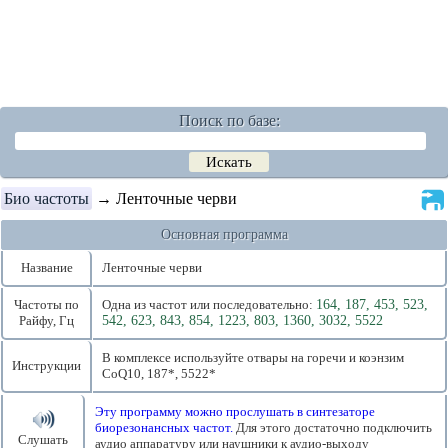
Поиск по базе:
Био частоты
→ Ленточные черви
Основная программа
Название
Ленточные черви
Частоты по
Одна из частот или последовательно:
164, 187, 453, 523,
Райфу, Гц
542, 623, 843, 854, 1223, 803, 1360, 3032, 5522
В комплексе используйте отвары на горечи и коэнзим
Инструкции
CoQ10, 187*, 5522*
Эту программу можно прослушать в синтезаторе
биорезонансных частот.
Для этого достаточно подключить
Слушать
аудио аппаратуру или наушники к аудио-выходу