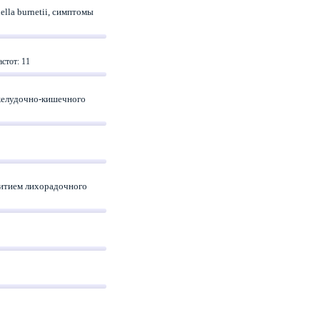
lla burnetii, симптомы
стот: 11
 желудочно-кишечного
витием лихорадочного