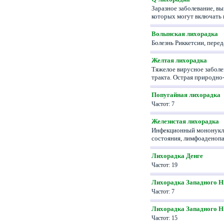
Заразное заболевание, вы
которых могут включат
Волынская лихорадка
Болезнь Риккетсии, пере
Желтая лихорадка
Тяжелое вирусное заболе
тракта. Острая природн
Попугайная лихорадка
Частот: 7
Железистая лихорадка
Инфекционный мононукле
состояния, лимфоаденоп
Лихорадка Денге
Частот: 19
Лихорадка Западного Н
Частот: 7
Лихорадка Западного Н
Частот: 15