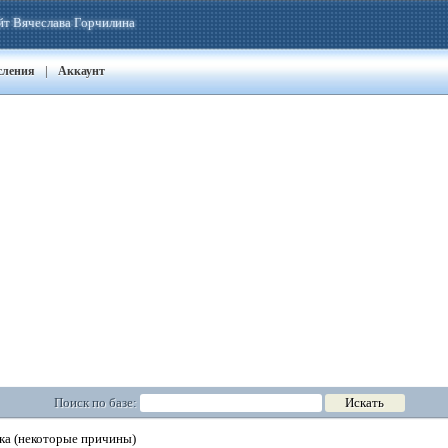
йт Вячеслава Горчилина
|
сления
Аккаунт
Поиск по базе:
а (некоторые причины)