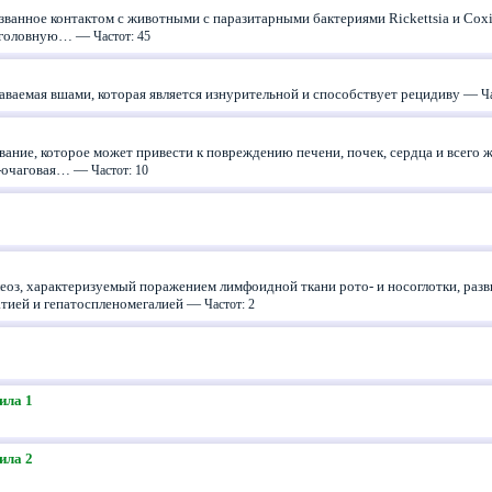
званное контактом с животными с паразитарными бактериями Rickettsia и Coxie
ь головную… —
Частот: 45
даваемая вшами, которая является изнурительной и способствует рецидиву —
Ча
вание, которое может привести к повреждению печени, почек, сердца и всего
о-очаговая… —
Частот: 10
оз, характеризуемый поражением лимфоидной ткани рото- и носоглотки, раз
атией и гепатоспленомегалией —
Частот: 2
ила 1
ила 2