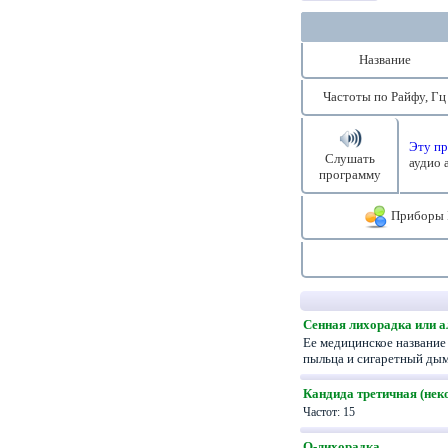
Название
Частоты по Райфу, Гц
Эту пр
Слушать
аудио 
программу
Приборы 
Сенная лихорадка или а
Ее медицинское название 
пыльца и сигаретный д
Кандида третичная (не
Частот: 15
Q-лихорадка