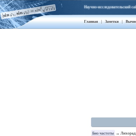
Научно-исследовательский са
|
|
Главная
Заметки
Вычи
Био частоты
→ Лихорадк