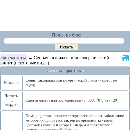
Поиск по базе:
Био частоты
→ Сенная лихорадка или аллергический
ринит (некоторые виды)
Основная программа
Сенная лихорадка или аллергический ринит (некоторые
Название
виды)
Частоты
по
Одна из частот или последовательно:
880, 787, 727, 20
Райфу, Гц
Ее медицинское название аллергический ринит, заболевание,
которое инициируется такими аллергенами, как пыль,
цветочная пыльца и сигаретный дым и проявляется в
воспалении слизистой оболочки