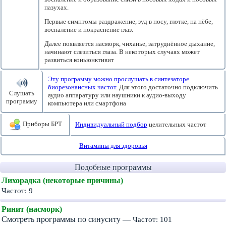
пазухах.
Первые симптомы раздражение, зуд в носу, глотке, на нёбе,
воспаление и покраснение глаз.
Далее появляется насморк, чиханье, затруднённое дыхание,
начинают слезиться глаза. В некоторых случаях может
развиться коньюнктивит
Эту программу можно прослушать в синтезаторе
биорезонансных частот.
Для этого достаточно подключить
Слушать
аудио аппаратуру или наушники к аудио-выходу
программу
компьютера или смартфона
Приборы БРТ
Индивидуальный подбор
целительных частот
Витамины для здоровья
Подобные программы
Лихорадка (некоторые причины)
Частот: 9
Ринит (насморк)
Смотреть программы по синуситу —
Частот: 101