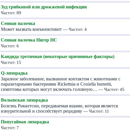
Зуд грибковой или дрожжевой инфекции
Частот: 89
Сенная палочка
Может вызвать конъюнктивит —
Частот: 4
Сенная палочка Нигер HC
Частот: 6
Кандида третичная (некоторые причинные факторы)
Частот: 15
Q-лихорадка
Заразное заболевание, вызванное контактом с животными с
паразитарными бактериями Rickettsia и Coxiella burnetii,
симптомы которых могут включать головную… —
Частот: 45
Волынская лихорадка
Болезнь Риккетсии, передаваемая вшами, которая является
изнурительной и способствует рецидиву —
Частот: 11
Попугайная лихорадка
Частот: 7