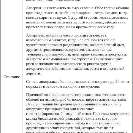
Аллергия на цветочную пыльцу сезонна. Обострение обычно
происходит летом, особенно в жаркие и ветреные дни, когда
пыльца парит в воздухе. С другой стороны, если аллергеном
является обычная пыль или шерсть животных, заболевание
протекает менее остро, но на протяжении всего года.
Аллергический ринит часто появляется вместе с
вазомоторным ринитом, когда нос становится крайне
чувствителен к таким раздражителям, как сигаретный дым,
другим загрязняющим воздух агентам, изменениям
температуры и влажности, некоторым пищевым продуктам,
лекарствам и эмоциональным стрессам. Также повышают
риск возникновения аллергического ринита другие
аллергические заболевания, такие как астма и атопический
дерматит
Описание
Сенная лихорадка обычно развивается в возрасте до 30 лет и
поражает в основном женщин, а не мужчин.
Причиной возникновения такого ринита является аллергия
обычно на пыльцу, грибки, волосы, шерсть животных, пыль.
Эти субстанции безвредны для большинства людей, но у
аллергиков при вдыхании они вызывают
гипертрофированный иммунный ответ. При этом запускается
каскад биохимических реакций, в результате которого
происходит массированный выход в кровь гистамина и
других химических соединений, которые вызывают
воспаление и образование слизи в носовых ходах и носовых