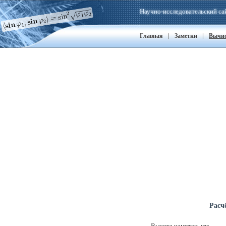
Научно-исследовательский са
|
|
Главная
Заметки
Вычи
Расч
Высота намотки, мм