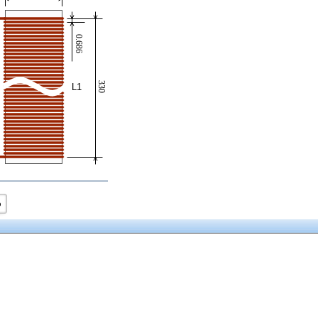
0.686
330
L1
о