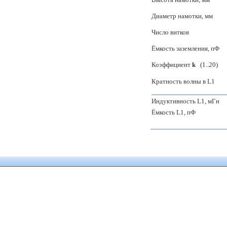
Диаметр намотки, мм
Число витков
Ёмкость заземления, пФ
Коэффициент
k
(1..20)
Кратность волны в L1
Индуктивность L1, мГн
Ёмкость L1, пФ