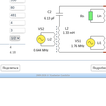
C2
Lin
Rn
6.13 pF
L2
VS2
1.33 mH
Li2
VS1
Li1
1.76 MHz
4
0.644 MHz
4.18
Поделиться
Подробн
2009-2026 © Vyacheslav Gorchilin