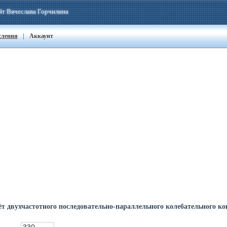
йт Вячеслава Горчилина
|
сления
Аккаунт
ёт двухчастотного последовательно-параллельного колебательного ко