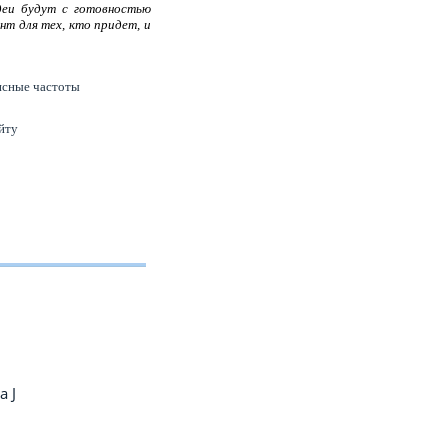
деи будут с готовностью
т для тех, кто придет, и
нсные частоты
йту
 J