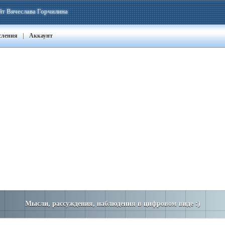
йт Вячеслава Горчилина
|
сления
Аккаунт
Мысли, рассуждения, наблюдения в цифровом виде :)