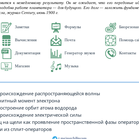
емится к немедленному результату. Он не ожидает, что его передовые и
подобна работе плантатора — для будущего. Его долг — заложить фундамен
ла, журнал Century, июнь 1900 г.
Заметки
Формулы
Биорезона
Вычисления
Почта
Помощь са
Документация
Генератор звуков
Контакты
Магазин
Музыка
происхождение распространяющейся волны
итный момент электрона
остроение орбит атома водорода
происхождение электрической силы
 на щели как проявление пространственной фазы оператора
и из сплит-операторов
t.me/gorchilincom