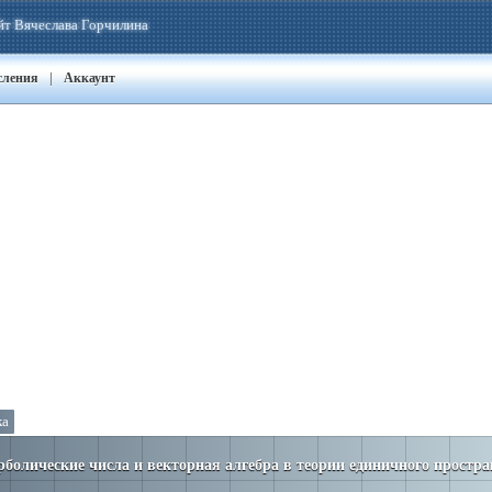
йт Вячеслава Горчилина
|
сления
Аккаунт
ка
рболические числа и векторная алгебра в теории единичного простра