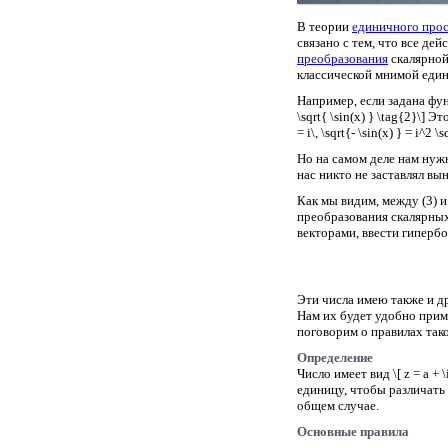
В теории
единичного прос
связано с тем, что все де
преобразования
скалярной
классической мнимой един
Например, если задана функц
\sqrt{ \sin(x) } \tag{2}\] 
= i\, \sqrt{- \sin(x) } = i^2
Но на самом деле нам нужно п
нас никто не заставлял вын
Как мы видим, между (3) и
преобразования скалярных
векторами, ввести гипербо
Эти числа имею также и д
Нам их будет удобно приме
поговорим о правилах так
Определение
Число имеет вид \[ z = a + 
единицу, чтобы различать 
общем случае.
Основные правила