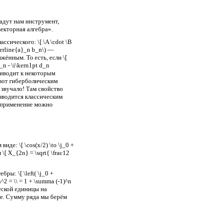
адут нам инструмент,
екторная алгебра».
ссического: \[ \A \cdot \B
erline{a}_n b_n\) —
ённым. То есть, если \[
_n - \i\kern1pt d_n
приводит к некоторым
 вот гиберболическим
 звучало! Там свойство
оизводится классическим
ё применение можно
де: \[ \cos(x/2) \to \j_0 +
[ X_{2n} = \sqrt{ \frac12
ы: \[ \left( \j_0 +
n^2 = \\ = 1 + \summa (-1)^n
ческой единицы на
ее. Сумму ряда мы берём