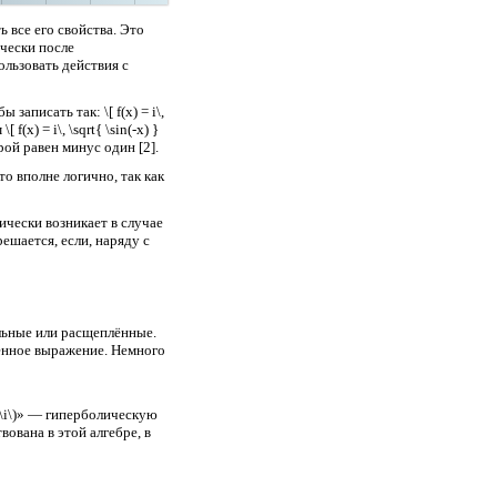
 все его свойства. Это
ически после
ользовать действия с
 записать так: \[ f(x) = i\,
(x) = i\, \sqrt{ \sin(-x) }
оторой равен минус один [2].
] что вполне логично, так как
ически возникает в случае
ешается, если, наряду с
альные или расщеплённые.
ренное выражение. Немного
«\(\i\)» — гиперболическую
вована в этой алгебре, в