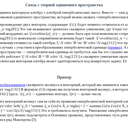
Связь с теорией единичного пространства
динить векторную алгебру с алгеброй гиперболических чисел. Вместе — они д
ализм единичного пространства, который можно назвать «гиперболическая в
произведение двух векторов, содержащие \(\i\), будет немного отличаться от кла
b_n \tag{8}\] Это так называемое
эрмитово
скалярное умножение, где \(\sum \ov
й координат, но \(\overline{a}_n\) — должно быть при этом комплексно сопряж
 \tag{9}\] то комплексно сопряжённая величина будет такой: \[ \overline{a}_n = c
некоммутативность такой алгебры \[ \A \cdot \B \ne \B \cdot \A \tag{11}\] что 
в случаях с участием в преобразованиях гиперболической единицы (
пример
). А
пространстве — гиперболическая единица не требуется, как бы это странно ни
бе работает \[ \A \cdot \B = \B \cdot \A, \tag{12}\] а скалярное умножение пр
болическая векторная алгебра может адаптироваться под конкретную задачу. Е
Пример
реобразованием
скалярного косинуса в векторный, который мы запишем в таком ви
n} \tag{13}\] В формуле (13) справа мы получили векторный косинус, в котором \
{14}\] Здесь: \(\j_n\) — единичные вектора, \(n\) — целые числа.
 векторный косинус сам на себя по правилам гиперболической векторной алгебр
t) \cdot \left( \j_0 + \summa \j_n (\oi)^n X_n \right) = 1 + \summa (\i)^n (\oi)^n X_
r 2} = \cos^2(x/2) \tag{15}\] Это и требовалось получить. Умножение гиперболи
пени \(n\), можно подсмотреть в Основных правилах, представленных чуть ран
я в ряд Маклорена [5].