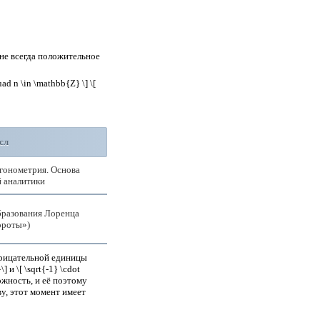
 — не всегда положительное
ad n \in \mathbb{Z} \] \[
сл
игонометрия. Основа
й аналитики
бразования Лоренца
ороты»)
трицательной единицы
 и \[ \sqrt{-1} \cdot
можность, и её поэтому
у, этот момент имеет