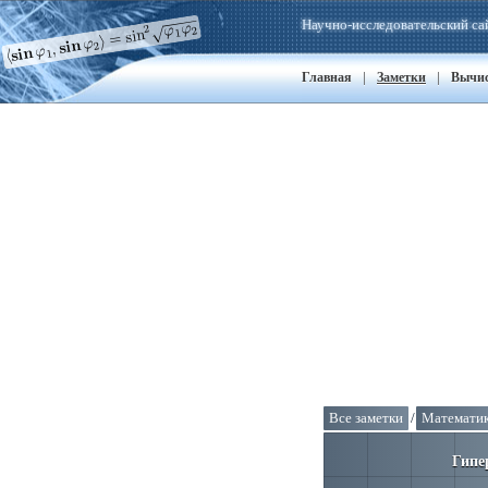
Научно-исследовательский са
|
|
Главная
Заметки
Вычи
Все заметки
/
Математи
Гипе