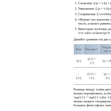
Сложение \[ (a + \i b) + (c
Умножение \[ (a + \i b) (c 
Сопряжение \[ \overline{a
«Норма» (по аналогии с к
число, и может равнятьс
Некоторые полезные дейст
\i^n \cdot \oi\kern1pt^n 
Давайте сравним эти две 
Форм
Вид
Квадрат
числ
\(i^2 =
\(i\)
\(a + i
-1\)
\
\(\i^2 =
\(a + \
(\i\)
+1\)
b\)
Разницу между этими двум
можно перемножить, в общем 
\sqrt{-1} = \sqrt{-1 \cdot
можно назвать «подкоренн
большое философское знач