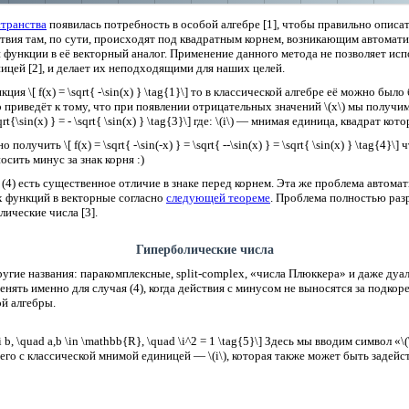
транства
появилась потребность в особой алгебре [1], чтобы правильно описать
йствия там, по сути, происходят под квадратным корнем, возникающим автомат
 функции в её векторный аналог. Применение данного метода не позволяет исп
ицей [2], и делает их неподходящими для наших целей.
ия \[ f(x) = \sqrt{ -\sin(x) } \tag{1}\] то в классической алгебре её можно было бы
Это приведёт к тому, что при появлении отрицательных значений \(x\) мы получим \[ f
 \sqrt{\sin(x) } = - \sqrt{ \sin(x) } \tag{3}\] где: \(i\) — мнимая единица, квадрат к
олучить \[ f(x) = \sqrt{ -\sin(-x) } = \sqrt{ --\sin(x) } = \sqrt{ \sin(x) } \tag{4}\
осить минус за знак корня :)
 (4) есть существенное отличие в знаке перед корнем. Эта же проблема автомат
 функций в векторные согласно
следующей теореме
. Проблема полностью разр
лические числа [3].
Гиперболические числа
ругие названия: паракомплексные, split-complex, «числа Плюккера» и даже ду
нять именно для случая (4), когда действия с минусом не выносятся за подко
ой алгебры.
\i b, \quad a,b \in \mathbb{R}, \quad \i^2 = 1 \tag{5}\] Здесь мы вводим символ 
его с классической мнимой единицей — \(i\), которая также может быть задейст