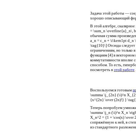
Задача этой работы — сое
хорошо описывающий форм
В этой алгебре, скалярное 
= \sum_n \overline{a}_n\, 
обычная сумма произведени
a_n = c_n + \i\kern1pt d_n
\tag{10}\] Отсюда следует 
ограничениям, но только 
функциям [4] в векторном 
коммутативности вполне се
способом. То есть, гипер
посмотреть в
этой работе
.
Воспользуемся готовым
п
\summa \j_{2n} (\i)^n X_{2
{x^{2n} \over (2n)!} } \tag
Теперь попробуем умножить
\summa \j_n (\i)^n X_n \righ
X_n^2 = {1 + \cos(x) \ove
сопряжённую к ней, в сте
из стандартного разложени