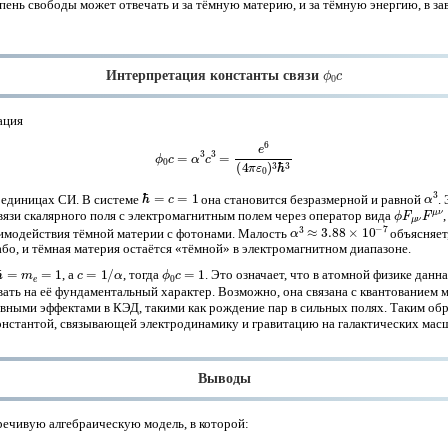
епень свободы может отвечать и за тёмную материю, и за тёмную энергию, в з
ϕ
0
c
Интерпретация константы связи
ация
(10)
ϕ
0
c
=
α
3
c
3
=
e
6
(
4
π
ε
0
)
3
ℏ
3
ℏ
=
c
=
1
α
3
 единицах СИ. В системе
она становится безразмерной и равной
.
ϕ
F
μ
ν
F
μ
ν
связи скалярного поля с электромагнитным полем через оператор вида
α
3
≈
3.88
×
10
−
7
аимодействия тёмной материи с фотонами. Малость
объясняет
або, и тёмная материя остаётся «тёмной» в электромагнитном диапазоне.
m
e
=
1
c
=
1
/
α
ϕ
0
c
=
1
, а
, тогда
. Это означает, что в атомной физике данн
вать на её фундаментальный характер. Возможно, она связана с квантованием 
ными эффектами в КЭД, такими как рождение пар в сильных полях. Таким об
нстантой, связывающей электродинамику и гравитацию на галактических мас
Выводы
ечивую алгебраическую модель, в которой: