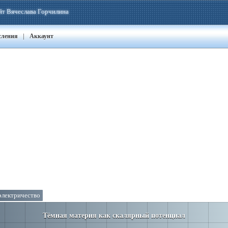
йт Вячеслава Горчилина
|
сления
Аккаунт
электричество
Тёмная материя как скалярный потенциал