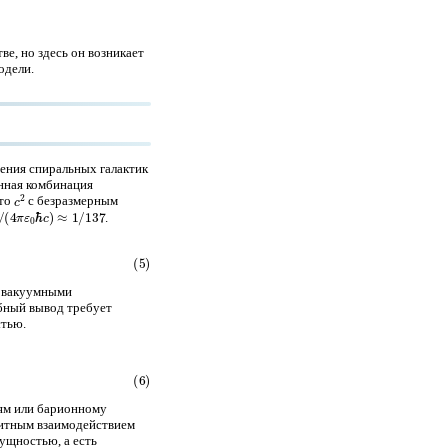
е, но здесь он возникает
одели.
ения спиральных галактик
енная комбинация
c
2
это
с безразмерным
4
π
ε
0
ℏ
c
)
≈
1
/
137
.
с вакуумными
бный вывод требует
стью.
иям или барионному
нитным взаимодействием
сущностью, а есть