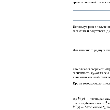
гравитационный отклик на
Используя ранее получен
галактик), и подставляя (
Для типичного радиуса га
что близко к современно
r
gal
зависимости
от массы.
типичный масштаб галакти
Кроме того, космологичес
V
(
ϕ
)
где
— потенциал скал
a
−
3
энергия убывает как
, 
V
(
ϕ
)
=
λ
ϕ
4
λ
с малым
), 