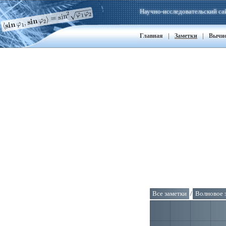
Научно-исследовательский са
|
|
Главная
Заметки
Вычи
Все заметки
/
Волновое 