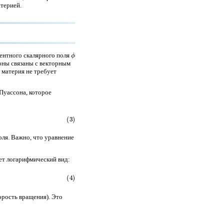
атерией.
ϕ
рентного скалярного поля
тоны связаны с векторным
я материя не требует
уассона, которое
ля. Важно, что уравнение
еет логарифмический вид:
орость вращения). Это