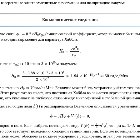
 когерентные электромагнитные флуктуации или поляризацию вакуума.
Космологические следствия
ϕ
0
=
0.2
c
H
0
r
gal
ную связь
(эмпирический коэффициент, который может быть вы
5), находим выражение для параметра Хаббла:
(7)
H
0
=
5
α
3
c
r
gal
.
r
gal
≈
10
кпк
≈
3
×
10
20
м
лактики
получаем:
к
п
к
м
(8)
H
0
≈
5
⋅
3.88
×
10
−
7
⋅
3
×
10
8
3
×
10
20
≈
1.94
×
10
−
18
с
−
1
≈
60
км/с/Мпк
,
с
к
м
с
М
п
к
H
0
≈
70
км/с/Мпк
му значению
. Различие может быть устранено учётом точног
к
м
с
М
п
к
 Этот результат означает, что постоянная Хаббла выражается через постоянну
к, что указывает на глубокую связь между микрофизикой и глобальной динами
ϕ
(
t
)
кая эволюция поля
в расширяющейся Вселенной описывается уравнением 
(9)
ϕ
¨
+
3
H
ϕ
˙
+
V
′
(
ϕ
)
=
0
,
V
(
ϕ
)
=
1
2
m
2
ϕ
2
m
≫
H
ярного поля. Если выбрать потенциал в виде
, то при
по
что соответствует поведению холодной тёмной материи. Если же потенциал име
то поле может обеспечить позднее ускоренное расширение, играя роль тёмной э