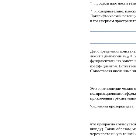
профиль плотности тём
и, следовательно, плос
Логарифмический потенциа
в трёхмерном пространств
Для определения констан
v
flat
≈
2
лежит в диапазоне
фундаментальных констант
коэффициентом. Естестве
Сопоставляя численные з
Это соотношение можно об
поляризационными эффект
привлечения трёхпетлевых
Численная проверка даёт:
что прекрасно согласуетс
вкладу). Таким образом, 
через постоянную тонкой с