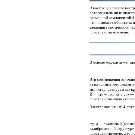
В настоящей работе постр
ортогональными комплексн
временной компонентой 4-
что позволяет объяснить 
введения экзотических ча
пространства-времени.
В основе модели лежат д
Эти соотношения означаю
независимые комплексные 
мы интерпретируем как п
Z
=
z
1
e
+
z
2
e
¯
z
1
,
z
2
, где
— к
пространственную степен
Электромагнитный 4-пот
ϕ
где
— скалярный (времен
калибровочной структуре
пространственную. Это п