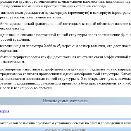
орождается двумя ортогональными комплексными плоскостями, заданными ид
к разделению временных и пространственных степеней свободы.
гнитного поля распадается на скалярную (временную) и векторную (пространс
ретируется как поле тёмной материи.
ёт логарифмический гравитационный потенциал, который объясняет плоские к
ческих частиц.
ϕ
0
=
α
3
однозначно связана с постоянной тонкой структуры через соотношение
оростей вращения.
H
0
α
т выражение для параметра Хаббла
через
и размер галактик, что даёт знач
людениями.
быть интерпретирована как фундаментальная константа связи в эффективной 
тромагнетизмом.
ротиворечит известным астрофизическим данным и предлагает новую парадигм
ектродинамика являются проявлениями одной алгебраической структуры. Ключ
α
ы, оказывается постоянная тонкой структуры
. Это открывает путь к возмо
кретные предсказания, доступные для проверки в будущих экспериментах и на
α
х волн и вариаций
во времени.
Используемые материалы
терия
.
атериалов возможна с условием установки ссылки на сайт и соблюдением авт
2009-2026 © Vyacheslav Gorchilin