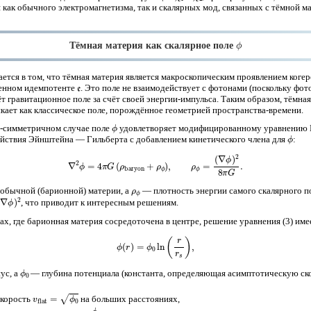
 как обычного электромагнетизма, так и скалярных мод, связанных с тёмной м
ϕ
Тёмная материя как скалярное поле
ается в том, что тёмная материя является макроскопическим проявлением коге
e
менном идемпотенте
. Это поле не взаимодействует с фотонами (поскольку фо
аёт гравитационное поле за счёт своей энергии-импульса. Таким образом, тёмна
кает как классическое поле, порождённое геометрией пространства-времени.
ϕ
и-симметричном случае поле
удовлетворяет модифицированному уравнению П
ϕ
ействия Эйнштейна — Гильберта с добавлением кинетического члена для
:
(3)
∇
2
ϕ
=
4
π
G
(
ρ
baryon
+
ρ
ϕ
)
,
ρ
ϕ
=
(
∇
ϕ
)
2
8
π
G
.
ρ
ϕ
обычной (барионной) материи, а
— плотность энергии самого скалярного по
∇
ϕ
)
2
, что приводит к интересным решениям.
ах, где барионная материя сосредоточена в центре, решение уравнения (3) им
(4)
ϕ
(
r
)
=
ϕ
0
ln
(
r
r
s
)
,
ϕ
0
ус, а
— глубина потенциала (константа, определяющая асимптотическую ск
v
flat
=
ϕ
0
скорость
на больших расстояниях,