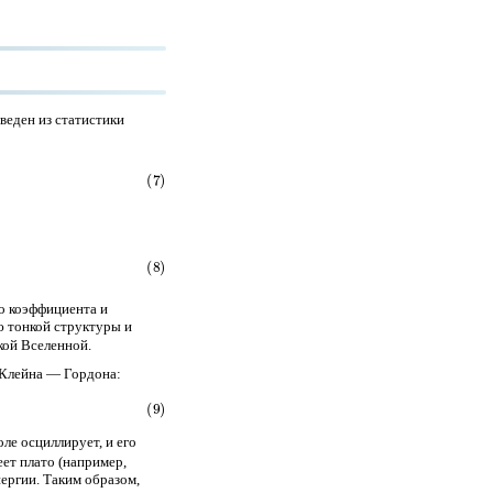
веден из статистики
о коэффициента и
ю тонкой структуры и
кой Вселенной.
Клейна — Гордона:
ле осциллирует, и его
ет плато (например,
нергии. Таким образом,