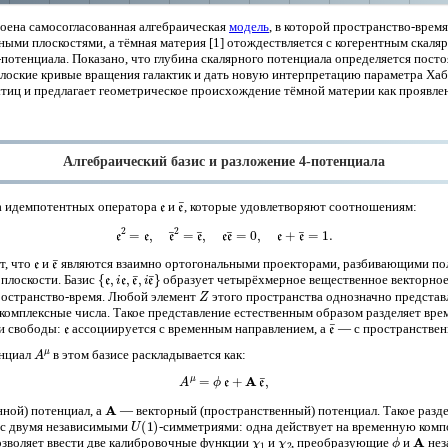
оена самосогласованная алгебраическая
модель
, в которой пространство-врем
ыми плоскостями, а тёмная материя [1] отождествляется с когерентным скаля
потенциала. Показано, что глубина скалярного потенциала определяется пост
плоские кривые вращения галактик и дать новую интерпретацию параметра Хаб
стиц и предлагает геометрическое происхождение тёмной материи как проявл
Алгебраический базис и разложение 4-потенциала
e
e
¯
ва идемпотентных оператора
и
, которые удовлетворяют соотношениям:
(1)
e
2
=
e
,
e
¯
2
=
e
¯
,
e
e
¯
=
0
,
e
+
e
¯
=
1.
e
e
¯
т, что
и
являются взаимно ортогональными проекторами, разбивающими пол
{
e
,
i
e
,
e
¯
,
i
e
¯
}
плоскости. Базис
образует четырёхмерное вещественное векторное
Z
ространство-время. Любой элемент
этого пространства однозначно представл
омплексные числа. Такое представление естественным образом разделяет вр
e
e
¯
и свободы:
ассоциируется с временным направлением, а
— с пространствен
A
μ
енциал
в этом базисе раскладывается как:
(2)
A
μ
=
ϕ
e
+
A
e
¯
,
A
ной) потенциал, а
— векторный (пространственный) потенциал. Такое разде
U
(
1
)
 с двумя независимыми
-симметриями: одна действует на временную комп
χ
1
χ
2
ϕ
A
озволяет ввести две калибровочные функции
и
, преобразующие
и
нез