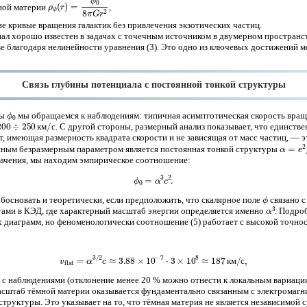
ρ
ϕ
(
r
)
=
ϕ
0
8
π
G
r
2
ной материи
,
кие кривые вращения галактик без привлечения экзотических частиц.
л хорошо известен в задачах с точечным источником в двумерном пространств
е благодаря нелинейности уравнения (3). Это одно из ключевых достижений м
Связь глубины потенциала с постоянной тонкой структуры
ϕ
0
ты
мы обращаемся к наблюдениям: типичная асимптотическая скорость вращ
00
÷
250
км/с
. С другой стороны, размерный анализ показывает, что единств
к
м
с
, имеющая размерность квадрата скорости и не зависящая от масс частиц, — 
α
=
e
2
/
(
нным безразмерным параметром является постоянная тонкой структуры
начения, мы находим эмпирическое соотношение:
(5)
ϕ
0
=
α
3
c
2
.
ϕ
основать и теоретически, если предположить, что скалярное поле
связано 
α
3
ами в КЭД, где характерный масштаб энергии определяется именно
. Подро
 диаграмм, но феноменологически соотношение (5) работает с высокой точно
(6)
v
flat
=
α
3
/
2
c
≈
3.88
×
10
−
7
⋅
3
×
10
8
≈
187
км/с
,
к
м
с
я с наблюдениями (отклонение менее 20 % можно отнести к локальным вариац
масштаб тёмной материи оказывается фундаментально связанным с электромаг
труктуры. Это указывает на то, что тёмная материя не является независимой 