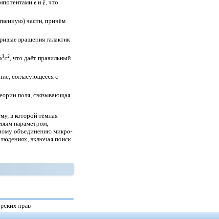
емпотентами
и
, что
твенную) части, причём
ривые вращения галактик
c
2
, что даёт правильный
ение, согласующееся с
теории поля, связывающая
у, в которой тёмная
евым параметром,
жному объединению микро-
блюдениях, включая поиск
орских прав