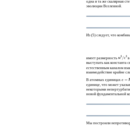
одна и та же скалярная ст
эволюции Вселенной.
Из (5) следует, что комбин
м
с
3
3
/
имеет размерность
в
м
с
выступать как константа 
естественным каналом вз
взаимодействие крайне сл
e
=
ℏ
=
В атомных единицах
единице, что может указы
некоторыми непертурбатив
новой фундаментальной ко
Мы построили непротивор