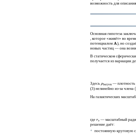
возможность для описания
Основная гипотеза заключ
, которое «живёт» во вре
A
потенциалом
), но созд
новых частиц — она возни
В статическом сферическ
получается из вариации д
ρ
baryon
Здесь
— плотность 
(
(3) нелинейно из-за члена
На галактических масштаб
r
s
где
— масштабный ради
решение даёт:
постоянную круговую 