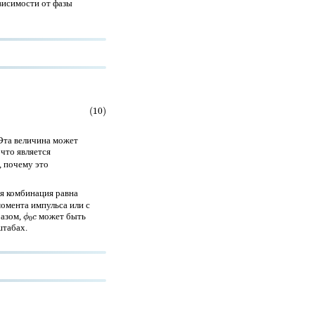
ависимости от фазы
 Эта величина может
, что является
, почему это
ая комбинация равна
момента импульса или с
ϕ
0
c
разом,
может быть
штабах.
e
e
¯