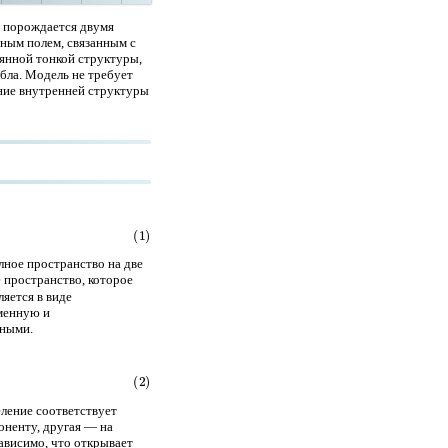
я порождается двумя
рным полем, связанным с
оянной тонкой структуры,
бла. Модель не требует
ение внутренней структуры
ное пространство на две
 пространство, которое
яется в виде
еменную и
ными.
ление соответствует
оненту, другая — на
ависимо, что открывает