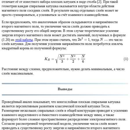
отличает её от известного набора плоских катушек в виде столба [2]. При такой
геометрии каждая спиральная катушка оказывается внутри области действия
магнитного поля соседних слоёв. В результате вклад отдельных слоёв может не
просто суммироваться, а усиливаться за счёт взаимного взаимодействия.
Если предположить, что аналогичным образом складываются и напряжённости
второго магнитного поля, то увеличение числа слоёв должно приводить к
существенному росту его общей энергии. В этом случае теоретическое усиление
энергии второго магнитного поля может достигать значений, полученных в формуле
2
(1.20) из
этой работы
. При этом нужно считать, что
2
=
1
, тогда
— это число
2
a
2
=
1
N
a
N
слоёв катушки. Для получения усиления напряжённости поля потребуется извлечь
квадратный корень из полученной формулы:
−
−
−
−
−
−
−
−
−
−
−
−
−
3
2
√
N
N
N
(1)
K
H
=
N
3
3
+
N
2
2
+
N
6
=
+
+
(1)
K
H
3
2
6
Расстояние между слоями, предположительно, нужно делать минимальным, а число
слоёв максимальным.
Выводы
Проведённый анализ показывает, что многослойная плоская спиральная катушка
является перспективным развитием классической плоской катушки Тесла.
Размещение нескольких спиральных слоёв в общей конструкции приводит к усилению
взаимного индуктивного и ёмкостного взаимодействия между ними, а также
формирует более сложное пространственное распределение электромагнитного поля.
Согласно рассмотренной теоретической модели, увеличение числа слоёв может
приводить к существенному росту энергии и напряжённости второго магнитного