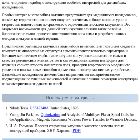
поля, что делает подобную конструкцию особенно интересной для дальнейших
исследований.
Особый интерес многослойная катушка представляет для медицинских исследований,
поскольку теоретически позволяет получать значительно более высокие уровни
второго магнитного поля по сравнению с одиночными плоскими катушками. Это
открывает возможности для дальнейшего изучения влияния таких полей на
биологические ткани, процессы восстановления организма и разработки новых
методов электромагнитной терапии.
Практическая реализация катушки в виде набора печатных плат позволяет создавать
компактные многослойные структуры с высокой повторяемостью параметров и
большим количеством слоёв. Такие катушки могут использоваться не только в
качестве резонансных элементов, но и как экспериментальная платформа для
изучения свойств второго магнитного поля, проверки теоретических моделей его
усиления и поиска новых способов применения в электромагнитных устройствах.
Дальнейшие исследования должны быть направлены на экспериментальное
подтверждение полученных зависимостей и изучение влияния геометрии конструкции
на характеристики создаваемых полей.
Используемые материалы
Nikola Tesla.
US512340A
United States, 1893.
Young-Jin Park, ets.
Optimization
and Analysis of Multilayer Planar Spiral Coils for
the Application of Magnetic Resonance Wireless Power Transfer to Wearable Devices.
И. А. Громыко. Плоская спиральная катушка в качестве элемента новых
конструкций приборов. ХНУ, Харьков. [
PDF
]