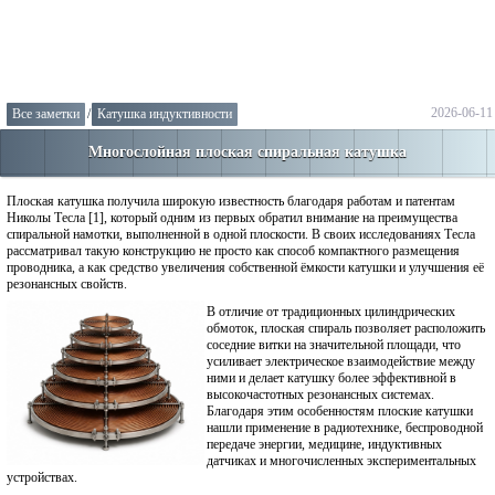
2026-06-11
Все заметки
/
Катушка индуктивности
Многослойная плоская спиральная катушка
Плоская катушка получила широкую известность благодаря работам и патентам
Николы Тесла [1], который одним из первых обратил внимание на преимущества
спиральной намотки, выполненной в одной плоскости. В своих исследованиях Тесла
рассматривал такую конструкцию не просто как способ компактного размещения
проводника, а как средство увеличения собственной ёмкости катушки и улучшения её
резонансных свойств.
В отличие от традиционных цилиндрических
обмоток, плоская спираль позволяет расположить
соседние витки на значительной площади, что
усиливает электрическое взаимодействие между
ними и делает катушку более эффективной в
высокочастотных резонансных системах.
Благодаря этим особенностям плоские катушки
нашли применение в радиотехнике, беспроводной
передаче энергии, медицине, индуктивных
датчиках и многочисленных экспериментальных
устройствах.