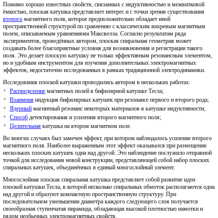
Помимо хорошо известных свойств, связанных с индуктивностью и межвитковой
ёмкостью, плоская катушка представляет интерес и с точки зрения существования
второго
магнитного поля, которое предположительно обладает иной
пространственной структурой по сравнению с классическим вихревым магнитным
полем, описываемым уравнениями Максвелла. Согласно результатам ряда
экспериментов, проведённых автором, плоская спиральная геометрия может
создавать более благоприятные условия для возникновения и регистрации такого
поля. Это делает плоскую катушку не только эффективным резонансным элементом,
но и удобным инструментом для изучения дополнительных электромагнитных
эффектов, недостаточно исследованных в рамках традиционной электродинамики.
Исследования плоской катушки проводились автором в нескольких работах:
Распределение
магнитных полей в бифилярной катушке Тесла;
Взаимная
индукция бифилярных катушек при резонансе первого и второго рода;
Ядерный
магнитный резонанс некоторых материалов в катушке индуктивности;
Способ
детектирования и усиления второго магнитного поля;
Целительная
катушка на втором магнитном поле.
Во многих случаях был замечен эффект, при котором наблюдалось усиление второго
магнитного поля. Наиболее выраженным этот эффект оказывался при размещении
нескольких плоских катушек одна над другой. Это наблюдение послужило отправной
точкой для исследования новой конструкции, представляющей собой набор плоских
спиральных катушек, объединённых в единый многослойный элемент.
Многослойная плоская спиральная катушка представляет собой развитие идеи
плоской катушки Тесла, в которой несколько спиральных обмоток располагаются одна
над другой и образуют компактную пространственную структуру. При
последовательном уменьшении диаметра каждого следующего слоя получается
своеобразная ступенчатая пирамида, обладающая высокой плотностью намотки и
рядом необычных электромагнитных свойств.